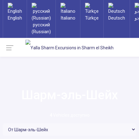
English
Italiano
Türkçe
Deutsch
دو
русский
(Russian)
Шарм-эль-Шейх
4
Vehicles доступно