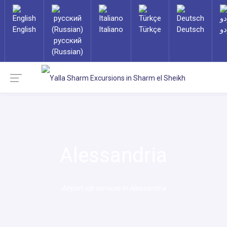
English
Italiano
Türkçe
Deutsch
دو
русский
(Russian)
Alessandria
Airport vip services in Alessandria