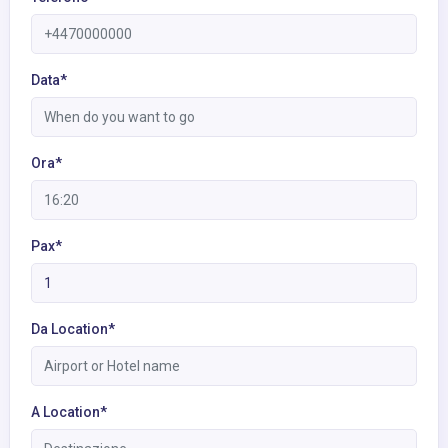
Data*
Ora*
Pax*
Da Location*
A Location*