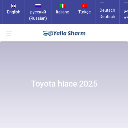
English
русский
Italiano
Türkçe
Deutsch
دو
(Russian)
Toyota hiace 2025