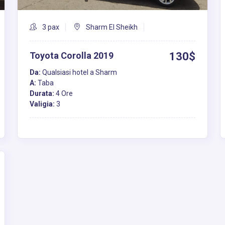
3 pax
Sharm El Sheikh
Toyota Corolla 2019
130$
Da:
Qualsiasi hotel a Sharm
A:
Taba
Durata:
4 Ore
Valigia:
3