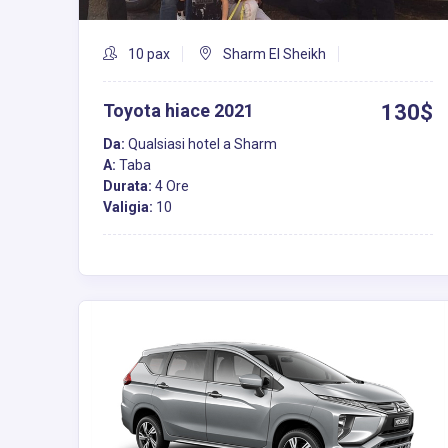
10 pax
Sharm El Sheikh
Toyota hiace 2021
130$
Da:
Qualsiasi hotel a Sharm
A:
Taba
Durata:
4 Ore
Valigia:
10