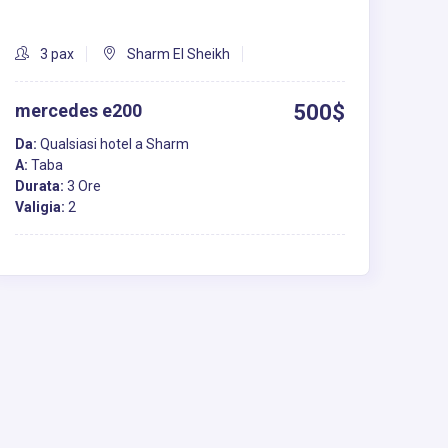
3 pax
Sharm El Sheikh
mercedes e200
500$
Da:
Qualsiasi hotel a Sharm
A:
Taba
Durata:
3 Ore
Valigia:
2