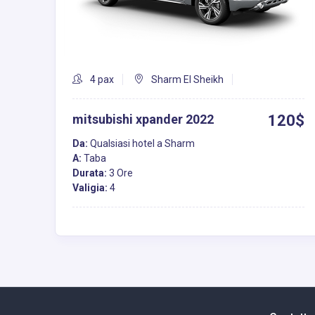
4 pax
Sharm El Sheikh
mitsubishi xpander 2022
120$
Da:
Qualsiasi hotel a Sharm
A:
Taba
Durata:
3 Ore
Valigia:
4