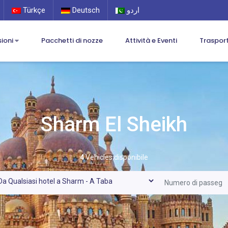
Türkçe
Deutsch
اردو
sioni
Pacchetti di nozze
Attività e Eventi
Traspor
Sharm El Sheikh
4
Vehicles disponibile