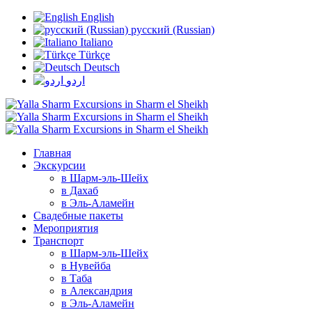
English
русский (Russian)
Italiano
Türkçe
Deutsch
اردو
Главная
Экскурсии
в Шарм-эль-Шейх
в Дахаб
в Эль-Аламейн
Свадебные пакеты
Мероприятия
Транспорт
в Шарм-эль-Шейх
в Нувейба
в Таба
в Александрия
в Эль-Аламейн