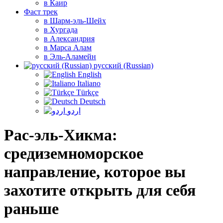
в Каир
Фаст трек
в Шарм-эль-Шейх
в Хургада
в Александрия
в Марса Алам
в Эль-Аламейн
русский (Russian)
English
Italiano
Türkçe
Deutsch
اردو
Рас-эль-Хикма:
средиземноморское
направление, которое вы
захотите открыть для себя
раньше