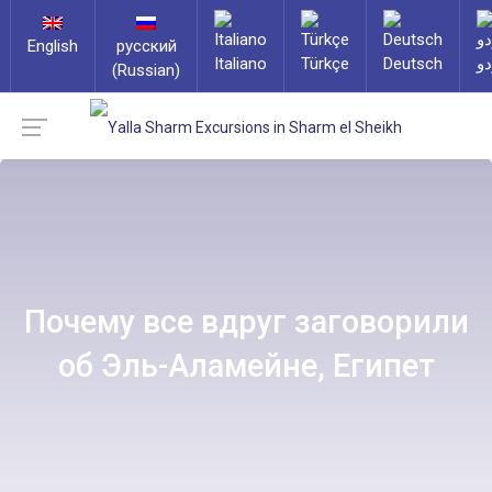
English
русский
Italiano
Türkçe
Deutsch
دو
(Russian)
Почему все вдруг заговорили
об Эль-Аламейне, Египет