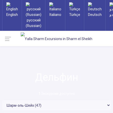
English
Italiano
Türkçe
Deutsch
دو
русский
(Russian)
Дельфин
1
Экскурсии доступно