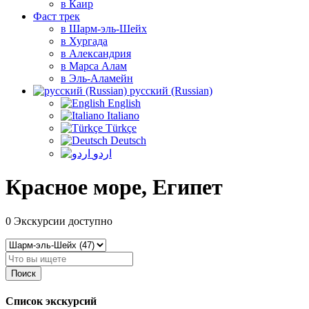
в Каир
Фаст трек
в Шарм-эль-Шейх
в Хургада
в Александрия
в Марса Алам
в Эль-Аламейн
русский (Russian)
English
Italiano
Türkçe
Deutsch
اردو
Красное море, Египет
0
Экскурсии доступно
Поиск
Список экскурсий