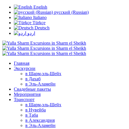
English
русский (Russian)
Italiano
Türkçe
Deutsch
اردو
Главная
Экскурсии
в Шарм-эль-Шейх
в Дахаб
в Эль-Аламейн
Свадебные пакеты
Мероприятия
Транспорт
в Шарм-эль-Шейх
в Нувейба
в Таба
в Александрия
в Эль-Аламейн