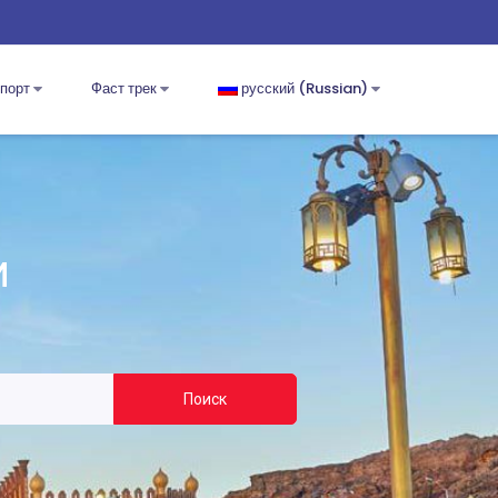
спорт
Фаст трек
русский (Russian)
и
Поиск