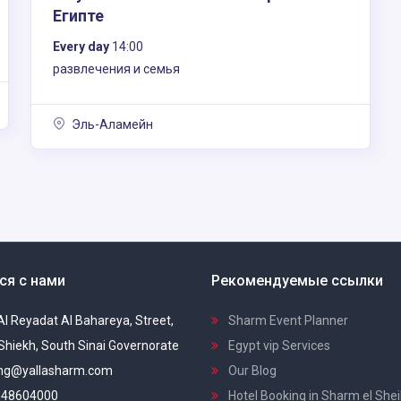
Египте
Every day
14:00
развлечения и семья
Эль-Аламейн
ся с нами
Рекомендуемые ссылки
 Al Reyadat Al Bahareya, Street,
Sharm Event Planner
Shiekh, South Sinai Governorate
Egypt vip Services
ng@yallasharm.com
Our Blog
48604000
Hotel Booking in Sharm el She