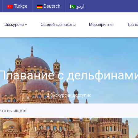
Türkçe
Deutsch
اردو
Экскурсии
Свадебные пакеты
Мероприятия
Тран
Плавание с дельфинам
2
Экскурсии доступно