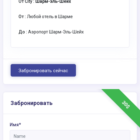
От City :
Шарм-эль-Шейх
От :
Любой отель в Шарме
До :
Аэропорт Шарм-Эль-Шейх
Забронировать сейчас
30$
Забронировать
Имя*