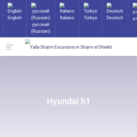
English
Italiano
Türkçe
Deutsch
دو
русский
(Russian)
Hyundai h1