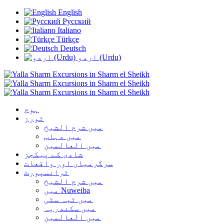
English
Русский
Italiano
Türkçe
Deutsch
اردو (Urdu)
ہوم
ٹورز
میں شرم الشیخ
میں دہاب
میں العالمین
شادی کے پیکجز
سرگرمیاں اور واقعات
ٹرانسپورٹ
میں شرم الشیخ
میں Nuweiba
میں ٹبہ سٹی
میں سکندریہ
میں العالمین