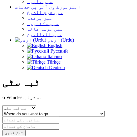
میں قاہرہ
ایئرپورٹ وی آئی پی خدمات
میں شرم الشیخ
میں ہرغدہ
میں سکندریہ
میں مرسہ عالم
میں العالمین
اردو (Urdu)
English
Русский
Italiano
Türkçe
Deutsch
ٹبہ سٹی
Vehicles دستیاب
6
تلاش کریں