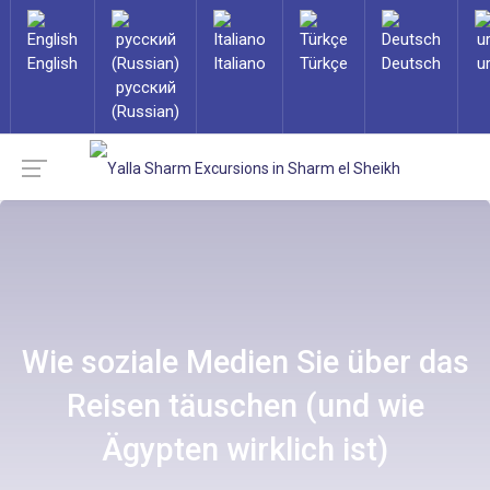
English
Italiano
Türkçe
Deutsch
u
русский
(Russian)
Wie soziale Medien Sie über das
Reisen täuschen (und wie
Ägypten wirklich ist)