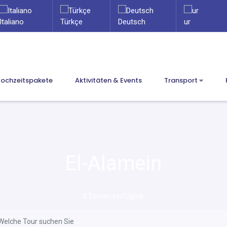
Italiano
Türkçe
Deutsch
ur
ochzeitspakete
Aktivitäten & Events
Transport
El-Alamein
1
Touren verfügbar