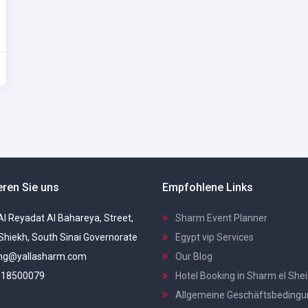
eren Sie uns
Empfohlene Links
 Al Reyadat Al Bahareya, Street,
Sharm Event Planner
Shiekh, South Sinai Governorate
Egypt vip Services
ng@yallasharm.com
Our Blog
18500079
Hotel Booking in Sharm el She
Allgemeine Geschäftsbeding