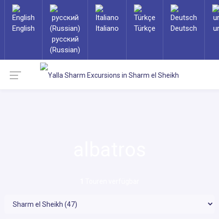
English
Italiano
Türkçe
Deutsch
u
русский
(Russian)
albatros
1
Touren verfügbar