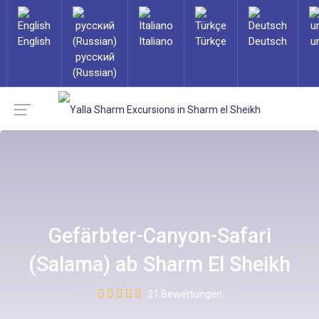
English
Italiano
Türkçe
Deutsch
u
русский
(Russian)
Gefärbter-Canyon-Safari
(Salama) ab Sharm El Sheikh
21 Bewertungen