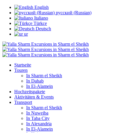
English
русский (Russian)
Italiano
Türkçe
Deutsch
ur
Startseite
Touren
In Sharm el Sheikh
In Dahab
In El-Alamein
Hochzeitspakete
Aktivitäten & Events
Transport
In Sharm el Sheikh
In Nuweiba
In Taba City
In Alexandria
In El-Alamein