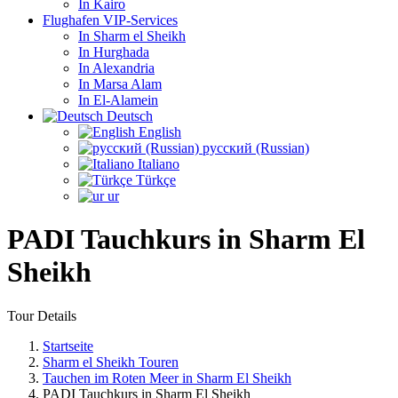
In Kairo
Flughafen VIP-Services
In Sharm el Sheikh
In Hurghada
In Alexandria
In Marsa Alam
In El-Alamein
Deutsch
English
русский (Russian)
Italiano
Türkçe
ur
PADI Tauchkurs in Sharm El
Sheikh
Tour Details
Startseite
Sharm el Sheikh Touren
Tauchen im Roten Meer in Sharm El Sheikh
PADI Tauchkurs in Sharm El Sheikh