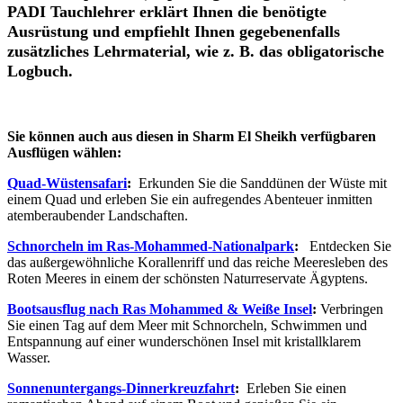
PADI Tauchlehrer erklärt Ihnen die benötigte
Ausrüstung und empfiehlt Ihnen gegebenenfalls
zusätzliches Lehrmaterial, wie z. B. das obligatorische
Logbuch.
Sie können auch aus diesen in Sharm El Sheikh verfügbaren
Ausflügen wählen:
Quad-Wüstensafari
:
Erkunden Sie die Sanddünen der Wüste mit
einem Quad und erleben Sie ein aufregendes Abenteuer inmitten
atemberaubender Landschaften.
Schnorcheln im Ras-Mohammed-Nationalpark
:
Entdecken Sie
das außergewöhnliche Korallenriff und das reiche Meeresleben des
Roten Meeres in einem der schönsten Naturreservate Ägyptens.
Bootsausflug nach Ras Mohammed & Weiße Insel
:
Verbringen
Sie einen Tag auf dem Meer mit Schnorcheln, Schwimmen und
Entspannung auf einer wunderschönen Insel mit kristallklarem
Wasser.
Sonnenuntergangs-Dinnerkreuzfahrt
:
Erleben Sie einen