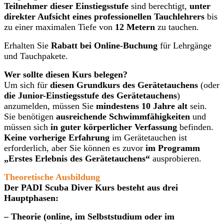
Teilnehmer dieser Einstiegsstufe
sind berechtigt,
unter
direkter Aufsicht eines professionellen Tauchlehrers
bis
zu einer maximalen Tiefe von
12 Metern
zu tauchen.
Erhalten Sie
Rabatt bei Online-Buchung
für Lehrgänge
und Tauchpakete.
Wer sollte diesen Kurs belegen?
Um sich für
diesen Grundkurs des Gerätetauchens
(oder
die Junior-Einstiegsstufe des Gerätetauchens
)
anzumelden, müssen Sie
mindestens 10 Jahre alt
sein.
Sie benötigen
ausreichende Schwimmfähigkeiten
und
müssen sich
in guter körperlicher Verfassung
befinden.
Keine vorherige Erfahrung
im Gerätetauchen ist
erforderlich, aber Sie können es zuvor
im Programm
„Erstes Erlebnis des Gerätetauchens“
ausprobieren.
Theoretische Ausbildung
Der PADI Scuba Diver Kurs besteht aus drei
Hauptphasen:
– Theorie (online, im Selbststudium oder im