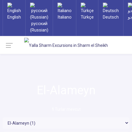
English
Italiano
Türkçe
Deutsch
دو
русский
(Russian)
El-Alameyn
1
Turlar mevcut