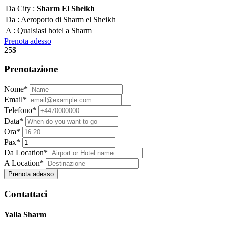
Da City :
Sharm El Sheikh
Da :
Aeroporto di Sharm el Sheikh
A :
Qualsiasi hotel a Sharm
Prenota adesso
25$
Prenotazione
Nome*
Email*
Telefono*
Data*
Ora*
Pax*
Da Location*
A Location*
Prenota adesso
Contattaci
Yalla Sharm