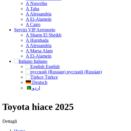
A Nuweiba
A Taba
A Alessandria
A El-Alamein
A Cairo
Servizi VIP Aeroporto
A Sharm El Sheikh
A Hurghada
A Alessandria
A Marsa Alam
A El-Alamein
Italiano
English
русский (Russian)
Türkçe
Deutsch
اردو
Toyota hiace 2025
Dettagli