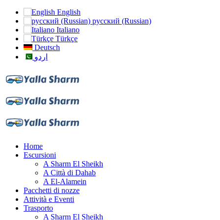
English
русский (Russian)
Italiano
Türkçe
Deutsch
اردو
Home
Escursioni
A Sharm El Sheikh
A Città di Dahab
A El-Alamein
Pacchetti di nozze
Attività e Eventi
Trasporto
A Sharm El Sheikh