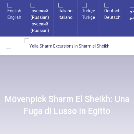
English
Italiano
Türkçe
Deutsch
دو
русский
(Russian)
Mövenpick Sharm El Sheikh: Una
Fuga di Lusso in Egitto