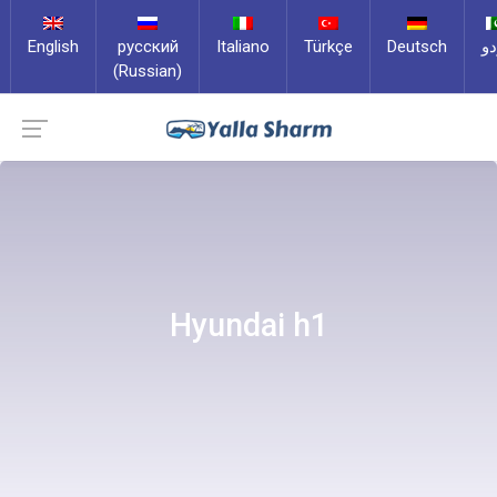
English
русский
Italiano
Türkçe
Deutsch
دو
(Russian)
Hyundai h1