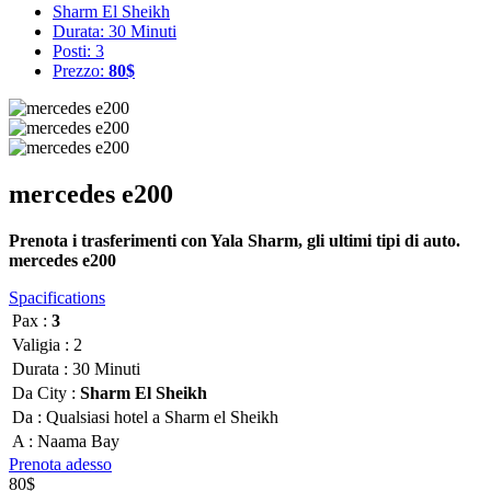
Sharm El Sheikh
Durata: 30 Minuti
Posti: 3
Prezzo:
80$
mercedes e200
Prenota i trasferimenti con Yala Sharm, gli ultimi tipi di auto.
mercedes e200
Spacifications
Pax :
3
Valigia :
2
Durata :
30 Minuti
Da City :
Sharm El Sheikh
Da :
Qualsiasi hotel a Sharm el Sheikh
A :
Naama Bay
Prenota adesso
80$