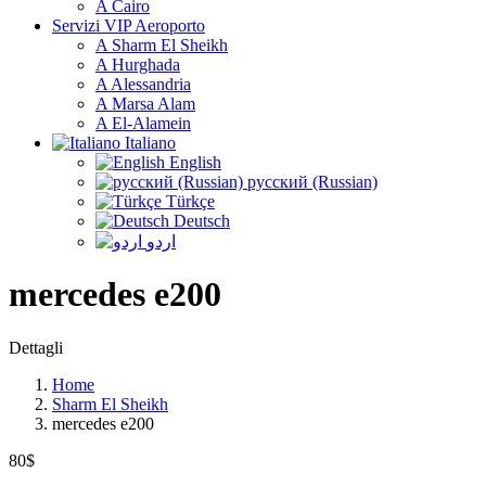
A Cairo
Servizi VIP Aeroporto
A Sharm El Sheikh
A Hurghada
A Alessandria
A Marsa Alam
A El-Alamein
Italiano
English
русский (Russian)
Türkçe
Deutsch
اردو
mercedes e200
Dettagli
Home
Sharm El Sheikh
mercedes e200
80$