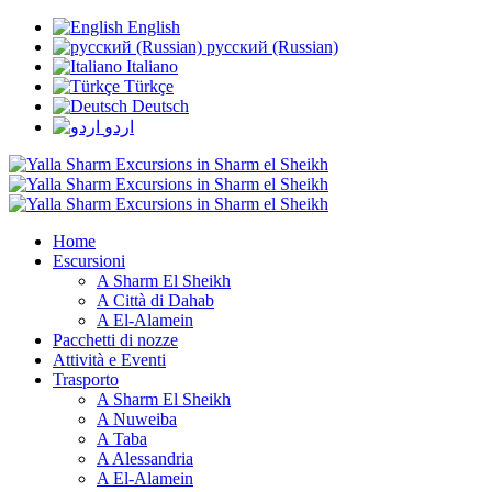
English
русский (Russian)
Italiano
Türkçe
Deutsch
اردو
Home
Escursioni
A Sharm El Sheikh
A Città di Dahab
A El-Alamein
Pacchetti di nozze
Attività e Eventi
Trasporto
A Sharm El Sheikh
A Nuweiba
A Taba
A Alessandria
A El-Alamein