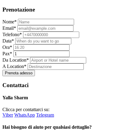
Prenotazione
Nome*
Email*
Telefono*
Data*
Ora*
Pax*
Da Location*
A Location*
Prenota adesso
Contattaci
Yalla Sharm
Clicca per contattarci su:
Viber
WhatsApp
Telegram
Hai bisogno di aiuto per qualsiasi dettaglio?