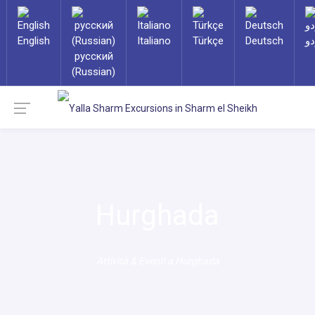
English
Italiano
Türkçe
Deutsch
دو
русский
(Russian)
Hurghada
Attività & Eventi a Hurghada