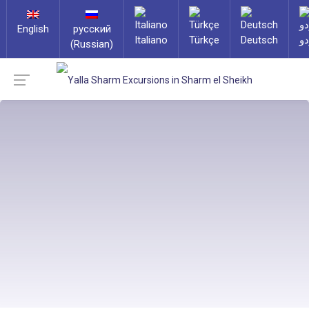
English
русский
Italiano
Türkçe
Deutsch
دو
(Russian)