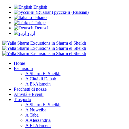
English
русский (Russian)
Italiano
Türkçe
Deutsch
اردو
Home
Escursioni
A Sharm El Sheikh
A Città di Dahab
A El-Alamein
Pacchetti di nozze
Attività e Eventi
Trasporto
A Sharm El Sheikh
A Nuweiba
A Taba
A Alessandria
A El-Alamein