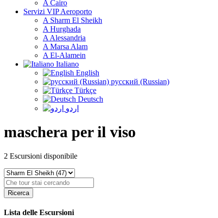
A Cairo
Servizi VIP Aeroporto
A Sharm El Sheikh
A Hurghada
A Alessandria
A Marsa Alam
A El-Alamein
Italiano
English
русский (Russian)
Türkçe
Deutsch
اردو
maschera per il viso
2
Escursioni disponibile
Ricerca
Lista delle Escursioni