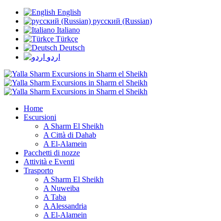
English
русский (Russian)
Italiano
Türkçe
Deutsch
اردو
Home
Escursioni
A Sharm El Sheikh
A Città di Dahab
A El-Alamein
Pacchetti di nozze
Attività e Eventi
Trasporto
A Sharm El Sheikh
A Nuweiba
A Taba
A Alessandria
A El-Alamein