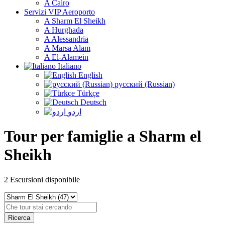
A Cairo
Servizi VIP Aeroporto
A Sharm El Sheikh
A Hurghada
A Alessandria
A Marsa Alam
A El-Alamein
Italiano
English
русский (Russian)
Türkçe
Deutsch
اردو
Tour per famiglie a Sharm el
Sheikh
2
Escursioni disponibile
Ricerca