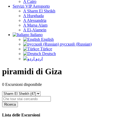
A Cairo
Servizi VIP Aeroporto
A Sharm El Sheikh
A Hurghada
A Alessandria
A Marsa Alam
A El-Alamein
Italiano
English
русский (Russian)
Türkçe
Deutsch
اردو
piramidi di Giza
0
Escursioni disponibile
Ricerca
Lista delle Escursioni