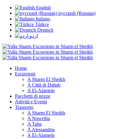
English
русский (Russian)
Italiano
Türkçe
Deutsch
اردو
Home
Escursioni
A Sharm El Sheikh
A Città di Dahab
A El-Alamein
Pacchetti di nozze
Attività e Eventi
Trasporto
A Sharm El Sheikh
A Nuweiba
A Taba
A Alessandria
A El-Alamein