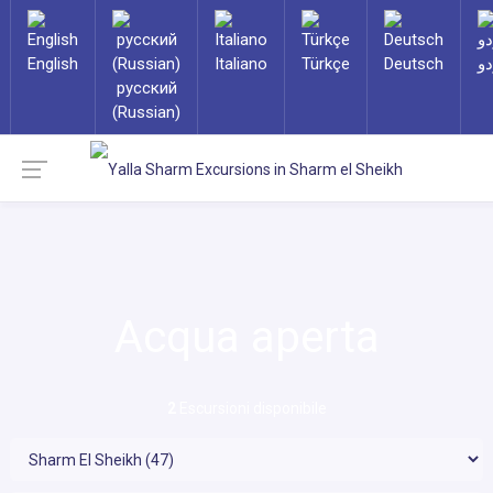
English
Italiano
Türkçe
Deutsch
دو
русский
(Russian)
Acqua aperta
2
Escursioni disponibile