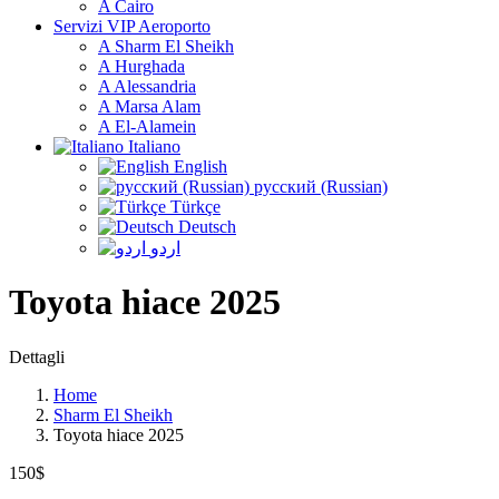
A Cairo
Servizi VIP Aeroporto
A Sharm El Sheikh
A Hurghada
A Alessandria
A Marsa Alam
A El-Alamein
Italiano
English
русский (Russian)
Türkçe
Deutsch
اردو
Toyota hiace 2025
Dettagli
Home
Sharm El Sheikh
Toyota hiace 2025
150$