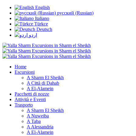
English
русский (Russian)
Italiano
Türkçe
Deutsch
اردو
Home
Escursioni
A Sharm El Sheikh
A Città di Dahab
A El-Alamein
Pacchetti di nozze
Attività e Eventi
Trasporto
A Sharm El Sheikh
A Nuweiba
A Taba
A Alessandria
A El-Alamein