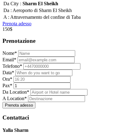
Da City :
Sharm El Sheikh
Da :
Aeroporto di Sharm El Sheikh
A :
Attraversamento del confine di Taba
Prenota adesso
150$
Prenotazione
Nome*
Email*
Telefono*
Data*
Ora*
Pax*
Da Location*
A Location*
Prenota adesso
Contattaci
Yalla Sharm