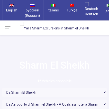
English
русский
Italiano
Türkçe
دو
Deutsch
(Russian)
Sharm El Sheikh
12
Vehicles disponibile