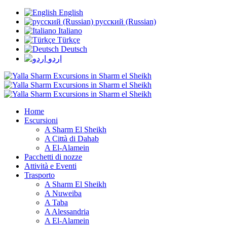
English
русский (Russian)
Italiano
Türkçe
Deutsch
اردو
Home
Escursioni
A Sharm El Sheikh
A Città di Dahab
A El-Alamein
Pacchetti di nozze
Attività e Eventi
Trasporto
A Sharm El Sheikh
A Nuweiba
A Taba
A Alessandria
A El-Alamein