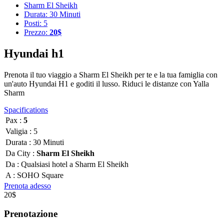
Sharm El Sheikh
Durata: 30 Minuti
Posti: 5
Prezzo:
20$
Hyundai h1
Prenota il tuo viaggio a Sharm El Sheikh per te e la tua famiglia con
un'auto Hyundai H1 e goditi il lusso. Riduci le distanze con Yalla
Sharm
Spacifications
Pax :
5
Valigia :
5
Durata :
30 Minuti
Da City :
Sharm El Sheikh
Da :
Qualsiasi hotel a Sharm El Sheikh
A :
SOHO Square
Prenota adesso
20$
Prenotazione