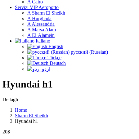
A Cairo
Servizi VIP Aeroporto
A Sharm El Sheikh
A Hurghada
A Alessandria
A Marsa Alam
A El-Alamein
Italiano
English
русский (Russian)
Türkçe
Deutsch
اردو
Hyundai h1
Dettagli
Home
Sharm El Sheikh
Hyundai h1
20$