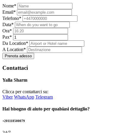
Nome*
Email*
Telefono*
Data*
Ora*
Pax*
Da Location*
A Location*
Prenota adesso
Contattaci
Yalla Sharm
Clicca per contattarci su:
Viber
WhatsApp
Telegram
Hai bisogno di aiuto per qualsiasi dettaglio?
+201118500079
24/7