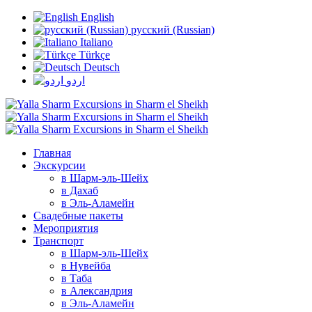
English
русский (Russian)
Italiano
Türkçe
Deutsch
اردو
Главная
Экскурсии
в Шарм-эль-Шейх
в Дахаб
в Эль-Аламейн
Свадебные пакеты
Мероприятия
Транспорт
в Шарм-эль-Шейх
в Нувейба
в Таба
в Александрия
в Эль-Аламейн