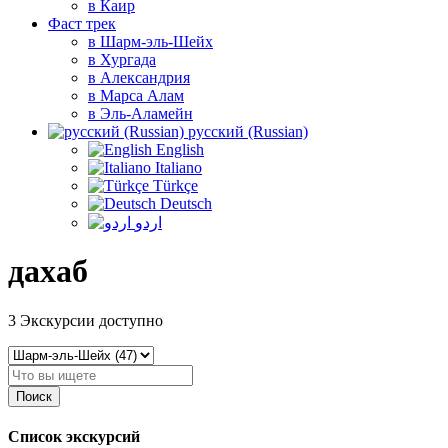
в Каир
Фаст трек
в Шарм-эль-Шейх
в Хургада
в Александрия
в Марса Алам
в Эль-Аламейн
русский (Russian)
English
Italiano
Türkçe
Deutsch
اردو
дахаб
3
Экскурсии доступно
Поиск
Список экскурсий