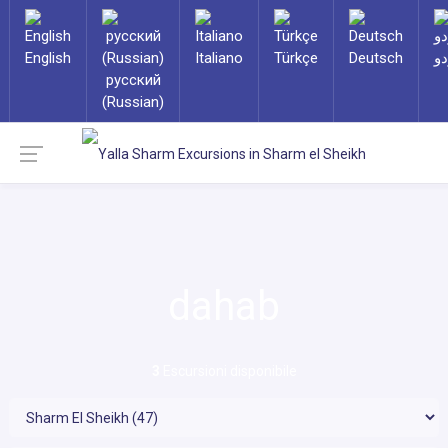
English
Italiano
Türkçe
Deutsch
دو
русский
(Russian)
dahab
3
Escursioni disponibile