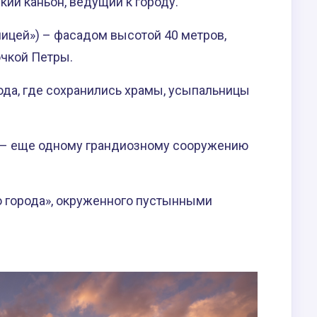
ий каньон, ведущий к городу.
ицей») – фасадом высотой 40 метров,
очкой Петры.
ода, где сохранились храмы, усыпальницы
 – еще одному грандиозному сооружению
о города», окруженного пустынными