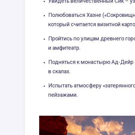
Увидеть величественный Сик – узк
Полюбоваться Хазне («Сокровищн
который считается визитной карт
Пройтись по улицам древнего гор
и амфитеатр.
Подняться к монастырю Ад-Дейр
в скалах.
Испытать атмосферу «затерянног
пейзажами.