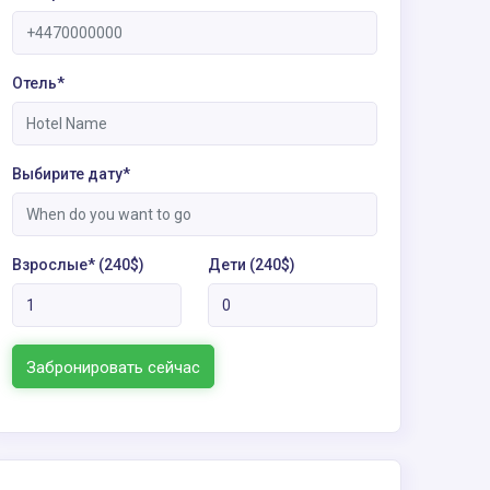
Отель*
Выбирите дату*
Взрослые* (240$)
Дети (240$)
Забронировать сейчас