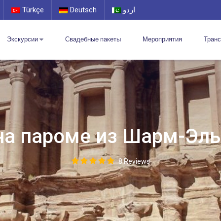
Türkçe
Deutsch
اردو
Экскурсии
Свадебные пакеты
Мероприятия
Тран
на пароме из Шарм-Эл
8 Reviews