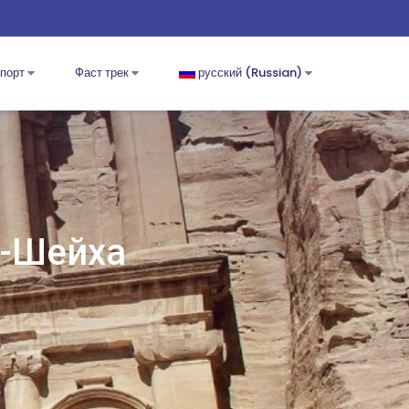
спорт
Фаст трек
русский (Russian)
ь-Шейха