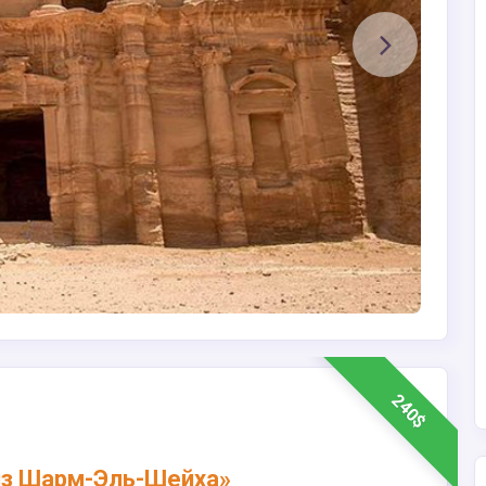
240$
 из Шарм-Эль-Шейха»