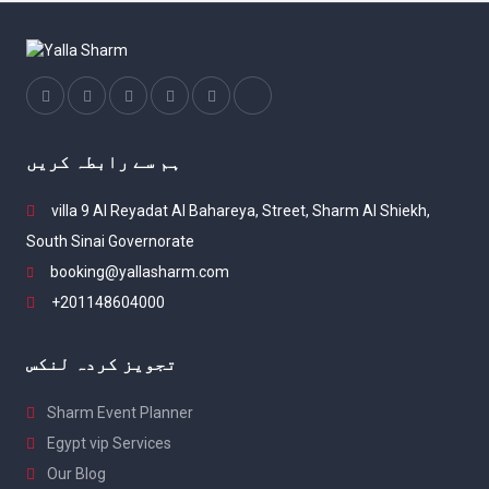
ہم سے رابطہ کریں
villa 9 Al Reyadat Al Bahareya, Street, Sharm Al Shiekh,
South Sinai Governorate
booking@yallasharm.com
+201148604000
تجویز کردہ لنکس
Sharm Event Planner
Egypt vip Services
Our Blog