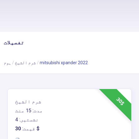
تفصیلات
mitsubishi xpander 2022
شرم الشیخ
ہوم
30$
شرم الشیخ
مدت: 15 منٹ
نشستیں: 4
30$
قیمت: