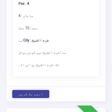
Pax :
4
سامان :
4
مدت :
15 منٹ
شرم الشیخ
سے City :
سے :
شرم الشیخ میں کوئی ہوٹل
تک :
شرم الشیخ ہوائی اڈہ
ابھی بک کریں