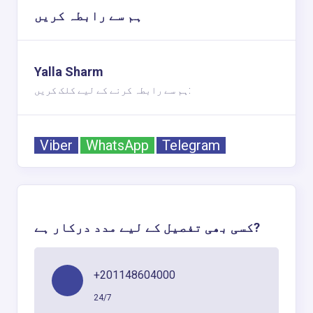
ہم سے رابطہ کریں
Yalla Sharm
ہم سے رابطہ کرنے کے لیے کلک کریں:
Viber
WhatsApp
Telegram
کسی بھی تفصیل کے لیے مدد درکار ہے?
+201148604000
24/7