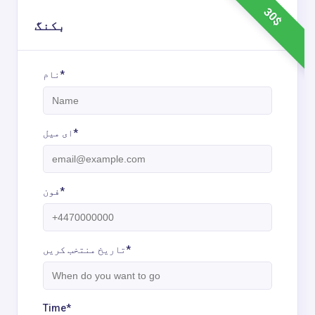
30$
بکنگ
نام*
ای میل*
فون*
تاریخ منتخب کریں*
Time*