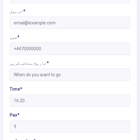
ای میل*
فون*
تاریخ منتخب کریں*
Time*
Pax*