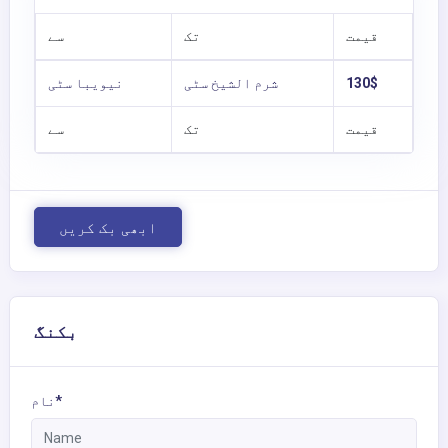
قیمت
تک
سے
130$
شرم الشیخ سٹی
نیویبا سٹی
قیمت
تک
سے
ابھی بک کریں
بکنگ
نام*