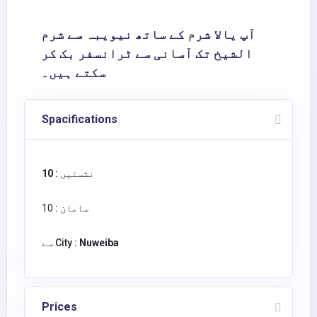
آپ یالا شرم کے ساتھ نیویبہ سے شرم
الشیخ تک آسانی سے ٹرانسفر بک کر
سکتے ہیں۔
Spacifications
نشستیں :
10
سامان :
10
Nuweiba
سے City :
Prices