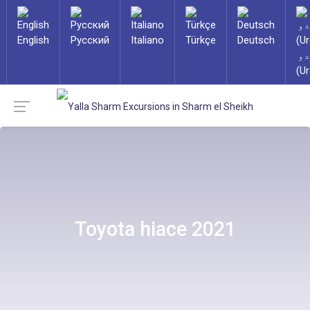
English
Русский
Italiano
Türkçe
Deutsch
دو
(Ur
Toyota hiace 2021