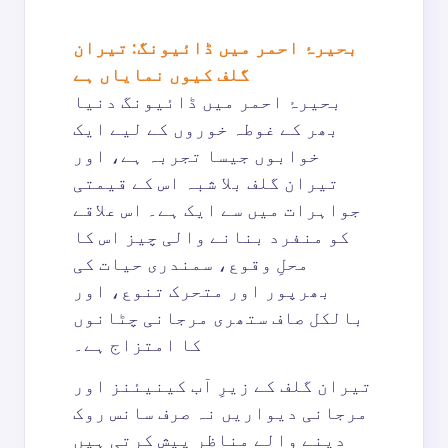
بحیرۂ احمر میں ڈائیونگ: تیران
گلف کیوں نمایاں ہے
بحیرۂ احمر میں ڈائیونگ دنیا
بھر کے غوطہ خوروں کے لیے ایک
خوابوں جیسا تجربہ ہے، اور
تیران گلف بلا شبہ اس کے قیمتی
جواہرات میں سے ایک ہے۔ اس علاقے
کو منفرد بنانے والی چیز اس کا
محلِ وقوع، سمندری حیات کی
بھرپور اور متحرک تنوع، اور
بالکل صاف ستھری مرجانی چٹانوں
کا امتزاج ہے۔
تیران گلف کے زیرِ آب کینیئنز اور
مرجانی دیواریں نہ صرف سانس روک
دینے والے مناظر پیش کرتی ہیں