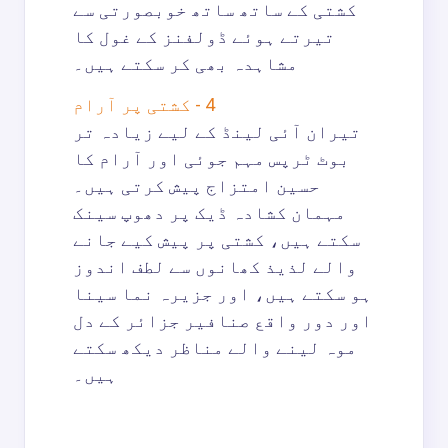
کشتی کے ساتھ ساتھ خوبصورتی سے
تیرتے ہوئے ڈولفنز کے غول کا
مشاہدہ بھی کر سکتے ہیں۔
4 - کشتی پر آرام
تیران آئی لینڈ کے لیے زیادہ تر
بوٹ ٹرپس مہم جوئی اور آرام کا
حسین امتزاج پیش کرتی ہیں۔
مہمان کشادہ ڈیک پر دھوپ سینک
سکتے ہیں، کشتی پر پیش کیے جانے
والے لذیذ کھانوں سے لطف اندوز
ہو سکتے ہیں، اور جزیرہ نما سینا
اور دور واقع صنافیر جزائر کے دل
موہ لینے والے مناظر دیکھ سکتے
ہیں۔