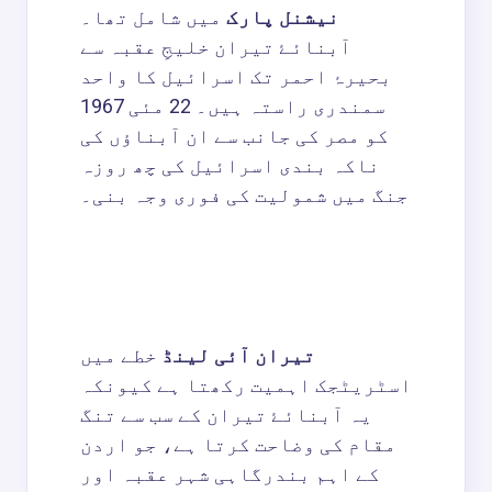
نیشنل پارک
میں شامل تھا۔
آبنائۓ تیران خلیجِ عقبہ سے
بحیرۂ احمر تک اسرائیل کا واحد
سمندری راستہ ہیں۔ 22 مئی 1967
کو مصر کی جانب سے ان آبناؤں کی
ناکہ بندی اسرائیل کی چھ روزہ
جنگ میں شمولیت کی فوری وجہ بنی۔
تیران آئی لینڈ
خطے میں
اسٹریٹجک اہمیت رکھتا ہے کیونکہ
یہ آبنائۓ تیران کے سب سے تنگ
مقام کی وضاحت کرتا ہے، جو اردن
کے اہم بندرگاہی شہر عقبہ اور