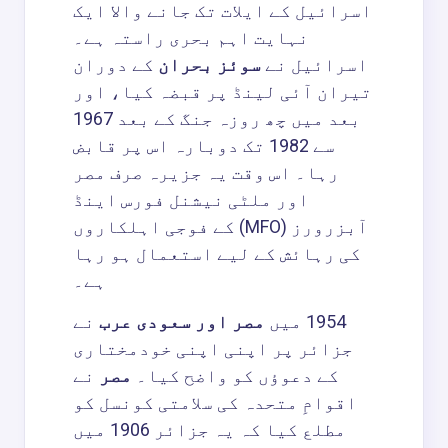
اسرائیل کے ایلات تک جانے والا ایک
نہایت اہم بحری راستہ ہے۔
اسرائیل نے
سوئز بحران
کے دوران
تیران آئی لینڈ پر قبضہ کیا، اور
بعد میں چھ روزہ جنگ کے بعد 1967
سے 1982 تک دوبارہ اس پر قابض
رہا۔ اس وقت یہ جزیرہ صرف مصر
اور ملٹی نیشنل فورس اینڈ
آبزرورز (MFO) کے فوجی اہلکاروں
کی رہائش کے لیے استعمال ہو رہا
ہے۔
1954 میں
مصر اور سعودی عرب
نے
جزائر پر اپنی اپنی خودمختاری
کے دعوؤں کو واضح کیا۔
مصر
نے
اقوامِ متحدہ کی سلامتی کونسل کو
مطلع کیا کہ یہ جزائر 1906 میں