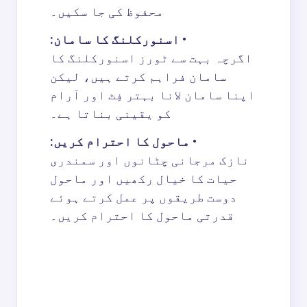
محفوظ کی جا سکیں۔
•
اسنورکلنگ کا سامان:
اگرچہ بہت سے ٹورز اسنورکلنگ کا
سامان فراہم کرتے ہیں، لیکن
اپنا سامان لانا بہتر فِٹ اور آرام
کو یقینی بناتا ہے۔
•
ماحول کا احترام کریں:
نازک مرجانی چٹانوں اور سمندری
حیات کا خیال رکھیں اور ماحول
دوست طریقوں پر عمل کرتے ہوئے
قدرتی ماحول کا احترام کریں۔