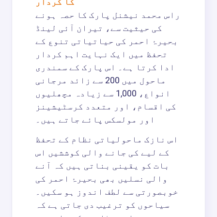
کا کردار
راس محمد نیشنل پارک کا حصہ ہونے
کی حیثیت سے، تیران آئی لینڈ
بحیرۂ احمر کی حیاتیاتی تنوع کے
تحفظ میں ایک نہایت اہم کردار
ادا کرتا ہے۔ اس پارک کے سمندری
ماحول میں 200 سے زائد مرجانی
انواع، 1,000 سے زیادہ مچھلیوں
کی اقسام، اور متعدد کرسٹیشینز
اور مولسکس پائے جاتے ہیں۔
اس نازک ماحولیاتی نظام کے تحفظ
کے لیے کی جانے والی کوششیں اس
بات کو یقینی بناتی ہیں کہ آنے
والی نسلیں بھی بحیرۂ احمر کی
خوبصورتی سے لطف اندوز ہو سکیں۔
سیاحوں کو ترغیب دی جاتی ہے کہ