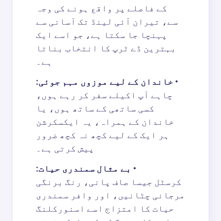
کے فاصلے پر واقع ہونے کی وجہ
سے، تیران آئی لینڈ تک آسانی سے
پہنچا جا سکتا ہے، جو اسے ایک
بہترین ڈے ٹرپ کا انتخاب بناتا
ہے۔
•
خاندان کے لیے موزوں مہم جوئی:
چاہے آپ اکیلے سفر کر رہے ہوں،
کسی ساتھی کے ساتھ ہوں، یا
خاندان کے ہمراہ، یہ ایکسکرشن
ہر ایک کے لیے کچھ نہ کچھ ضرور
پیش کرتی ہے۔
•
بے مثال سمندری حیات:
کرسٹل جیسا صاف پانی، رنگ برنگی
مرجانی چٹانیں، اور وافر سمندری
حیات کا امتزاج اسے اسنورکلنگ