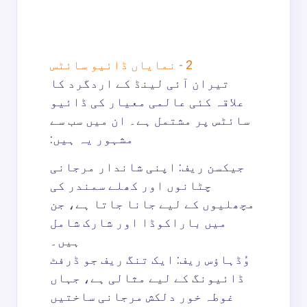
2 - نمایاں ڈائیو سائٹس
تیران آئی لینڈ کے اردگرد کا
علاقہ کئی عالمی معیار کی ڈائیو
سائٹس پر مشتمل ہے۔ ان میں سب سے
مشہور یہ ہیں:
جیکسن ریف: اپنی شاندار مرجانی
چٹانوں اور کھلے سمندر کی
مچھلیوں کے لیے جانا جاتا ہے، جن
میں باراکوڈا اور شارک شامل
ہیں۔
وُڈہاؤس ریف: ایک تنگ ریف جو ڈرفٹ
ڈائیونگ کے لیے مثالی ہے، جہاں
غوطہ خور دلکش مرجانی ساختیں