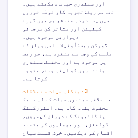
اور سمندری حیات دیکھتے ہیں۔
تھامس ریف: تجربہ کار غوطہ خوروں
میں پسندیدہ مقام، جس میں گہرے
کینیئن اور متاثر کن مرجانی
دیواریں موجود ہیں۔
گورڈن ریف: لُوئیلا نامی جہاز کے
ملبے کی وجہ سے منفرد ہے، جو ریف
پر موجود ہے اور مختلف سمندری
جانداروں کو اپنی جانب متوجہ
کرتا ہے۔
3 - جنگلی حیات سے ملاقات
یہ علاقہ سمندری حیات کے لیے ایک
محفوظ پناہ گاہ ہے۔ اسنورکلنگ
یا ڈائیونگ کے دوران کچھوؤں،
ڈولفنز، اور مچھلیوں کی متعدد
اقسام کو دیکھیں۔ خوش قسمت سیاح