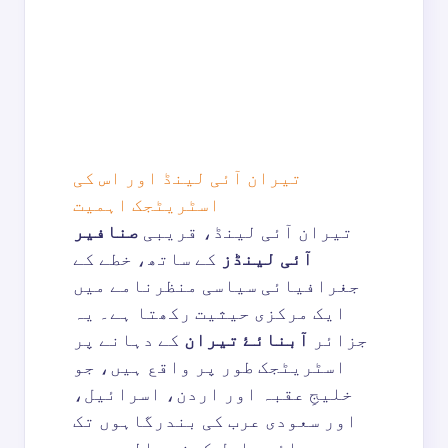
تیران آئی لینڈ اور اس کی
اسٹریٹجک اہمیت
تیران آئی لینڈ، قریبی
صنافیر
آئی لینڈز
کے ساتھ، خطے کے
جغرافیائی سیاسی منظرنامے میں
ایک مرکزی حیثیت رکھتا ہے۔ یہ
جزائر
آبنائۓ تیران
کے دہانے پر
اسٹریٹجک طور پر واقع ہیں، جو
خلیجِ عقبہ اور اردن، اسرائیل،
اور سعودی عرب کی بندرگاہوں تک
رسائی حاصل کرنے والے بحری