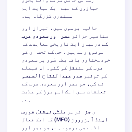
جہازوں کے لیے ایک نہایت اہم
سمندری گزرگاہ ہے۔
حالیہ برسوں میں، تیران اور
صنافیر جزائر
مصر اور سعودی عرب
کے درمیان ایک تاریخی معاہدے کا
موضوع رہے ہیں، جس کے تحت ان کی
خودمختاری باضابطہ طور پر سعودی
عرب کو منتقل کی گئی۔ اس فیصلے
کی توثیق
صدر عبدالفتاح السیسی
نے کی، جو مصر اور سعودی عرب کے
تعلقات میں ایک اہم موڑ کی علامت
ہے۔
ان جزائر پر
ملٹی نیشنل فورس
اینڈ آبزرورز (MFO)
کا ایک فعال
اڈہ بھی موجود ہے، جو مصر اور