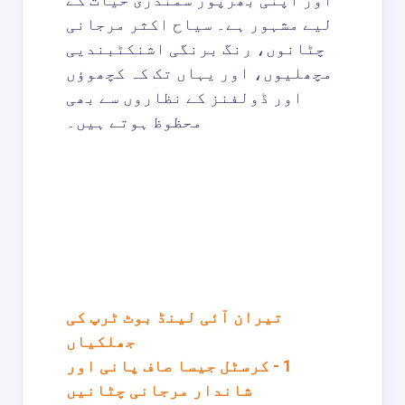
لیے مشہور ہے۔ سیاح اکثر مرجانی
چٹانوں، رنگ برنگی اشنکٹبندیی
مچھلیوں، اور یہاں تک کہ کچھوؤں
اور ڈولفنز کے نظاروں سے بھی
محظوظ ہوتے ہیں۔
تیران آئی لینڈ بوٹ ٹرپ کی
جھلکیاں
1 - کرسٹل جیسا صاف پانی اور
شاندار مرجانی چٹانیں