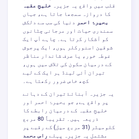
قلب میں واقع یہ جزیرہ
خلیجِ عقبہ
کا دروازہ سمجھا جاتا ہے، جہاں
بحیرۂ احمر
دنیا کی سب سے دلکش
سمندری حیات اور مرجانی چٹانوں
کو آشکار کرتا ہے۔ چاہے آپ ایک
شوقین اسنورکلر ہوں، ایک پرجوش
غوطہ خور، یا صرف شاندار مناظر
کے درمیان سکون کی تلاش میں ہوں،
تیران آئی لینڈ ہر ایک کے لیے
کچھ خاص ضرور رکھتا ہے۔
یہ جزیرہ آبنائۓ تیران کے دہانے
پر واقع ہے، جو بحیرۂ احمر اور
خلیجِ عقبہ کے درمیان رابطے کا
ذریعہ ہیں۔ تقریباً 80 مربع
کلومیٹر (31 مربع میل) کے رقبے پر
مشتمل یہ جزیرہ پہلے
راس محمد