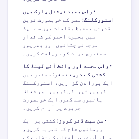
•
راس محمد نیشنل پارک میں
اسنورکلنگ
:
مصر کے خوبصورت ترین
قدرتی محفوظ مقامات میں سے ایک
میں بحیرۂ احمر کی شاندار
مرجانی چٹانوں اور بھرپور
سمندری حیات کو دریافت کریں۔
•
راس محمد اور وائٹ آئی لینڈ کا
کشتی کے ذریعے سف
ر:
سمندر میں
ایک پورا دن گزاریں، اسنورکلنگ
کریں، تیراکی کریں، اور شفاف
پانیوں سے گھری ایک خوبصورت
جزیرے پر آرام کریں۔
•
سن سیٹ ڈنر کروز
:
کشتی پر ایک
رومانوی شام کا تجربہ کریں،
جہاں آپ غروبِ آفتاب کے نظارے کے