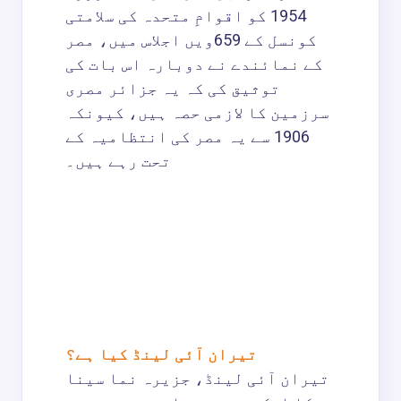
1954 کو اقوامِ متحدہ کی سلامتی
کونسل کے 659ویں اجلاس میں، مصر
کے نمائندے نے دوبارہ اس بات کی
توثیق کی کہ یہ جزائر مصری
سرزمین کا لازمی حصہ ہیں، کیونکہ
1906 سے یہ مصر کی انتظامیہ کے
تحت رہے ہیں۔
تیران آئی لینڈ کیا ہے؟
تیران آئی لینڈ، جزیرہ نما سینا