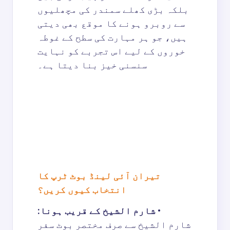
بلکہ بڑی کھلے سمندر کی مچھلیوں
سے روبرو ہونے کا موقع بھی دیتی
ہیں، جو ہر مہارت کی سطح کے غوطہ
خوروں کے لیے اس تجربے کو نہایت
سنسنی خیز بنا دیتا ہے۔
تیران آئی لینڈ بوٹ ٹرپ کا
انتخاب کیوں کریں؟
•
شارم الشيخ کے قریب ہونا:
شارم الشيخ سے صرف مختصر بوٹ سفر