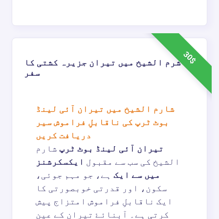
30$
شرم الشیخ میں تیران جزیرہ کشتی کا
سفر
شارم الشيخ میں تیران آئی لینڈ
بوٹ ٹرپ کی ناقابلِ فراموش سیر
دریافت کریں
تیران آئی لینڈ بوٹ ٹرپ
شارم
الشيخ کی سب سے مقبول
ایکسکرشنز
میں سے ایک
ہے، جو مہم جوئی،
سکون، اور قدرتی خوبصورتی کا
ایک ناقابلِ فراموش امتزاج پیش
کرتی ہے۔ آبنائۓ تیران کے عین