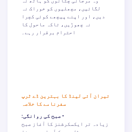
وہ مرجانی چٹانوں کو ہاتھ نہ
لگائیں، مچھلیوں کو خوراک نہ
دیں، اور اپنے پیچھے کوئی کچرا
نہ چھوڑیں، تاکہ ماحول کا
احترام برقرار رہے۔
تیران آئی لینڈ کا بہترین ڈے ٹرپ
سفرنامے کا خلاصہ
•
صبح کی روانگی:
زیادہ تر ایکسکرشنز کا آغاز صبح
سویرے ہوٹل سے پک اَپ اور مرینا