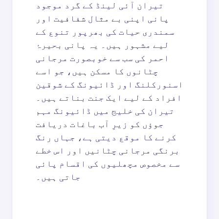
تیران آئی لینڈ کے گرد موجود
پانی اپنی بے مثال شفافیت اور
سمندری حیات کی بھرپور تنوع کے
لیے مشہور ہیں۔ یہ پانی بحیرۂ
احمر کی سب سے خوبصورت مرجانی
چٹانوں کا مسکن ہیں، جو اسے
اسنورکلنگ اور ڈائیونگ کے شوقین
افراد کے لیے ایک جنت بناتے ہیں۔
تیران کی خلیج میں ڈائیونگ مہم
جوؤں کو زیرِ آب باغات دریافت
کرنے کا موقع دیتی ہے، جہاں رنگ
برنگی مرجانی چٹانیں اور اس خطے
سے مخصوص مچھلیوں کی اقسام پائی
جاتی ہیں۔