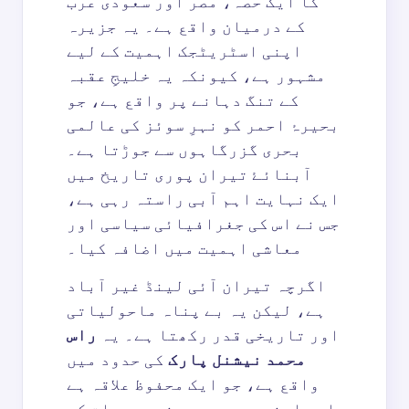
کا ایک حصہ، مصر اور سعودی عرب
کے درمیان واقع ہے۔ یہ جزیرہ
اپنی اسٹریٹجک اہمیت کے لیے
مشہور ہے، کیونکہ یہ خلیجِ عقبہ
کے تنگ دہانے پر واقع ہے، جو
بحیرۂ احمر کو نہرِ سوئز کی عالمی
بحری گزرگاہوں سے جوڑتا ہے۔
آبنائۓ تیران پوری تاریخ میں
ایک نہایت اہم آبی راستہ رہی ہے،
جس نے اس کی جغرافیائی سیاسی اور
معاشی اہمیت میں اضافہ کیا۔
اگرچہ تیران آئی لینڈ غیر آباد
ہے، لیکن یہ بے پناہ ماحولیاتی
اور تاریخی قدر رکھتا ہے۔ یہ
راس
محمد نیشنل پارک
کی حدود میں
واقع ہے، جو ایک محفوظ علاقہ ہے
اور اپنی بھرپور سمندری حیات کے