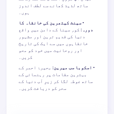
ساتھ لذیذ کھانے سے لطف اندوز
ہوں۔
•
سینٹ کیتھرین کی خانقاہ کا
دورہ
:
کوہِ سینا کے دامن میں واقع
دنیا کی قدیم ترین اور مشہور
خانقاہوں میں سے ایک کی تاریخ
اور روحانیت میں خود کو محو
کریں۔
•
اسکوبا سب میرین
:
بحیرۂ احمر کے
بہترین مقامات پر رہنمائی کے
ساتھ غوطہ لگا کر زیرِ آب دنیا کے
سحر کو دریافت کریں۔