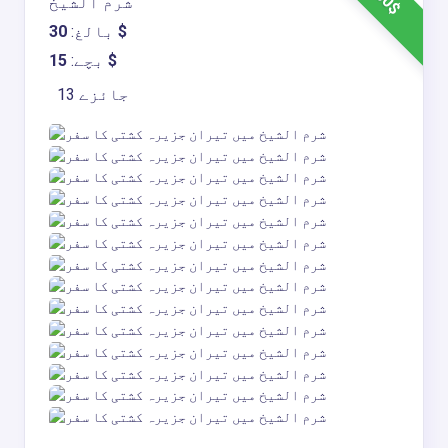
30$
شرم الشیخ
30$
بالغ:
15$
بچے:
13 جائزے