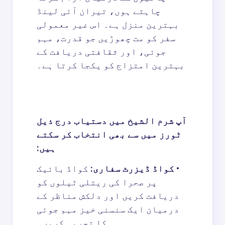
چاہتے ہوں، تیران آئی لینڈ
بہترین منزل ہے۔ اس غیر معمولی
سفر کو مت چھوڑیں جو قدرت، مہم
جوئی، اور ثقافتی دریافت کے
بہترین امتزاج کو یکجا کرتا ہے۔
آپ شرم الشیخ میں دستیاب درج ذیل
ٹورز میں سے بھی انتخاب کر سکتے
ہیں:
•
کواڈ ڈیزرٹ سفاری
:
کواڈ بائیک
پر صحرا کی ریتلی ٹیلوں کو
دریافت کریں اور دلکش مناظر کے
درمیان ایک سنسنی خیز مہم جوئی
کا تجربہ کریں۔