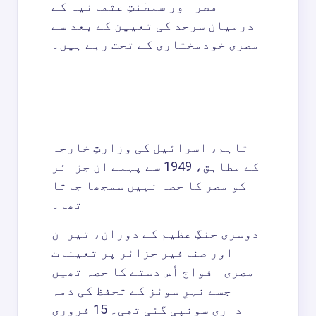
مصر اور سلطنتِ عثمانیہ کے
درمیان سرحد کی تعیین کے بعد سے
مصری خودمختاری کے تحت رہے ہیں۔
تاہم، اسرائیل کی وزارتِ خارجہ
کے مطابق، 1949 سے پہلے ان جزائر
کو مصر کا حصہ نہیں سمجھا جاتا
تھا۔
دوسری جنگِ عظیم کے دوران، تیران
اور صنافیر جزائر پر تعینات
مصری افواج اُس دستے کا حصہ تھیں
جسے نہرِ سوئز کے تحفظ کی ذمہ
داری سونپی گئی تھی۔ 15 فروری