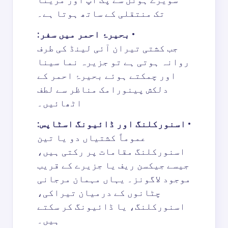
تک منتقلی کے ساتھ ہوتا ہے۔
•
بحیرۂ احمر میں سفر:
جب کشتی تیران آئی لینڈ کی طرف
روانہ ہوتی ہے تو جزیرہ نما سینا
اور چمکتے ہوئے بحیرۂ احمر کے
دلکش پینورامک مناظر سے لطف
اٹھائیں۔
•
اسنورکلنگ اور ڈائیونگ اسٹاپس:
عموماً کشتیاں دو یا تین
اسنورکلنگ مقامات پر رکتی ہیں،
جیسے جیکسن ریف یا جزیرے کے قریب
موجود لاگونز۔ یہاں مہمان مرجانی
چٹانوں کے درمیان تیراکی،
اسنورکلنگ، یا ڈائیونگ کر سکتے
ہیں۔