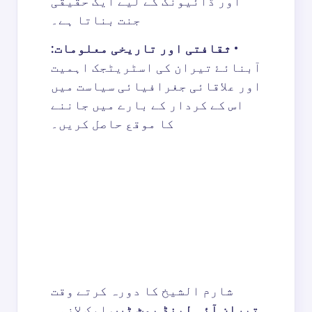
اور ڈائیونگ کے لیے ایک حقیقی
جنت بناتا ہے۔
•
ثقافتی اور تاریخی معلومات:
آبنائۓ تیران کی اسٹریٹجک اہمیت
اور علاقائی جغرافیائی سیاست میں
اس کے کردار کے بارے میں جاننے
کا موقع حاصل کریں۔
شارم الشيخ کا دورہ کرتے وقت
تیران آئی لینڈ بوٹ ٹرپ
ایک لازمی