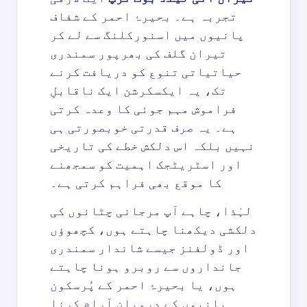
تجربہ ہے۔ بحیرۂ احمر کے شفاف
پانیوں میں اسنورکلنگ سے لے کر
تیران گلف کی بھرپور سمندری
حیاتیاتی تنوع کو دریافت کرنے
تک، یہ ایکسکرشن ایک ناقابلِ
فراموش مہم جوئی کا وعدہ کرتی
ہے۔ یہ صرف قدرتی خوبصورتی ہی
نہیں بلکہ اس دلکش خطے کی تاریخی
اور اسٹریٹجک اہمیت کو سمجھنے
کا موقع بھی فراہم کرتی ہے۔
لہٰذا، چاہے آپ مرجانی چٹانوں کی
دلکشی دیکھنا چاہتے ہوں، کچھوؤں
اور ڈولفنز جیسے شاندار سمندری
جانداروں سے روبرو ہونا چاہتے
ہوں، یا بحیرۂ احمر کے پُرسکون
پانیوں کے درمیان آرام کرنا