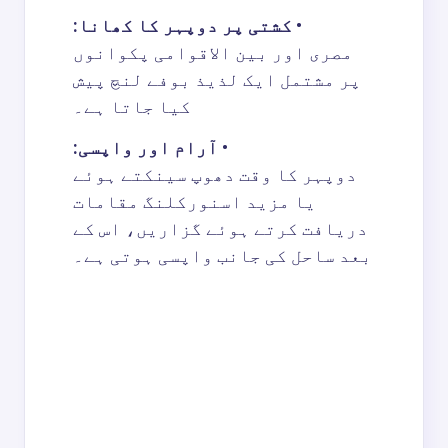
•
کشتی پر دوپہر کا کھانا:
مصری اور بین الاقوامی پکوانوں
پر مشتمل ایک لذیذ بوفے لنچ پیش
کیا جاتا ہے۔
•
آرام اور واپسی:
دوپہر کا وقت دھوپ سینکتے ہوئے
یا مزید اسنورکلنگ مقامات
دریافت کرتے ہوئے گزاریں، اس کے
بعد ساحل کی جانب واپسی ہوتی ہے۔