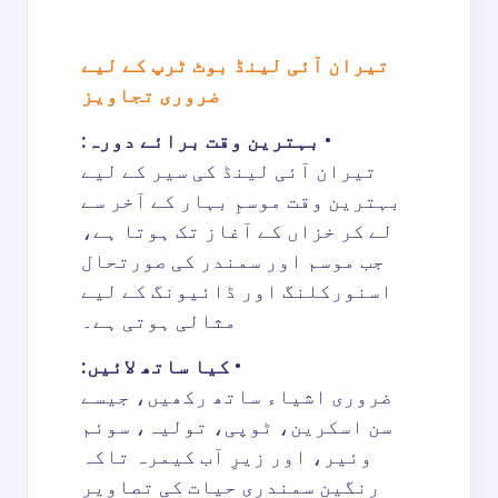
تیران آئی لینڈ بوٹ ٹرپ کے لیے
ضروری تجاویز
•
بہترین وقت برائے دورہ:
تیران آئی لینڈ کی سیر کے لیے
بہترین وقت موسمِ بہار کے آخر سے
لے کر خزاں کے آغاز تک ہوتا ہے،
جب موسم اور سمندر کی صورتحال
اسنورکلنگ اور ڈائیونگ کے لیے
مثالی ہوتی ہے۔
•
کیا ساتھ لائیں:
ضروری اشیاء ساتھ رکھیں، جیسے
سن اسکرین، ٹوپی، تولیہ، سوئم
وئیر، اور زیرِ آب کیمرہ تاکہ
رنگین سمندری حیات کی تصاویر