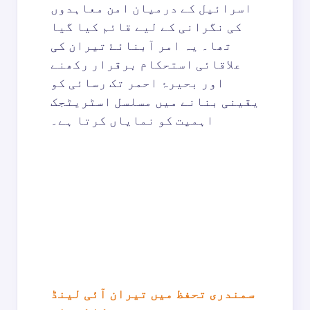
اسرائیل کے درمیان امن معاہدوں
کی نگرانی کے لیے قائم کیا گیا
تھا۔ یہ امر آبنائۓ تیران کی
علاقائی استحکام برقرار رکھنے
اور بحیرۂ احمر تک رسائی کو
یقینی بنانے میں مسلسل اسٹریٹجک
اہمیت کو نمایاں کرتا ہے۔
سمندری تحفظ میں تیران آئی لینڈ