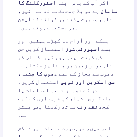
اگر آپ کے پاس اپنا
اسنورکلنگ کا
سامان
ہے تو بلا جھجھک ساتھ لے آئیں،
تاہم ضرورت پڑنے پر کرائے کے آپشن
بھی دستیاب ہوتے ہیں۔
ہلکے اور آرام دہ کپڑے پہنیں اور
ایسے
اسپورٹس شوز
استعمال کریں جن
کی گرفت اچھی ہو، کیونکہ آپ کو
ناہموار زمین پر چلنا پڑ سکتا ہے۔
دھوپ سے بچاؤ کے لیے
دھوپ کا چشمہ،
سن اسکرین اور ٹوپی
استعمال کریں۔
دن کے دوران ذاتی اخراجات یا
یادگاری اشیاء کی خریداری کے لیے
کچھ
نقد رقم
ساتھ رکھنا بھی بہتر
ہے۔
آخر میں، خوبصورت لمحات اور دلکش
مناظر محفوظ کرنے کے لیے
کیمرہ یا