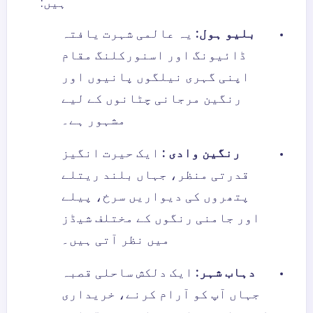
ہیں:
بلیو ہول:
یہ عالمی شہرت یافتہ
ڈائیونگ اور اسنورکلنگ مقام
اپنی گہری نیلگوں پانیوں اور
رنگین مرجانی چٹانوں کے لیے
مشہور ہے۔
رنگین وادی
:
ایک حیرت انگیز
قدرتی منظر، جہاں بلند ریتلے
پتھروں کی دیواریں سرخ، پیلے
اور جامنی رنگوں کے مختلف شیڈز
میں نظر آتی ہیں۔
دہاب شہر:
ایک دلکش ساحلی قصبہ
جہاں آپ کو آرام کرنے، خریداری