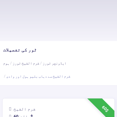
ٹور کی تفصیلات
ایڈونچر ٹورز
شرم الشیخ ٹورز
ہوم
شرم الشیخ سے دہاب بلیو ہول اور وادی
60$
شرم الشیخ
60$
بالغ: