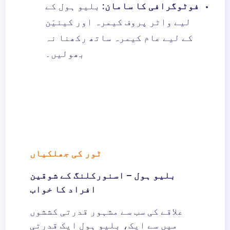
فوٹوگرافی کا سامان:
بلیو ہول کے
لیے واٹر پروف کیمرہ اور کینیَن
کے لیے عام کیمرہ ساتھ رکھنا نہ
بھولیں۔
ٹور کی جھلکیاں
بلیو ہول – اسنورکلنگ کے شوقین
افراد کا خواب
علاقے کی سب سے مشہور قدرتی کششوں
میں سے ایک، بلیو ہول ایک قدرتی