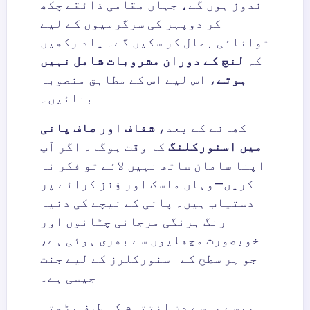
اندوز ہوں گے، جہاں مقامی ذائقے چکھ
کر دوپہر کی سرگرمیوں کے لیے
توانائی بحال کر سکیں گے۔ یاد رکھیں
کہ
لنچ کے دوران مشروبات شامل نہیں
ہوتے
، اس لیے اس کے مطابق منصوبہ
بنائیں۔
کھانے کے بعد،
شفاف اور صاف پانی
میں اسنورکلنگ
کا وقت ہوگا۔ اگر آپ
اپنا سامان ساتھ نہیں لائے تو فکر نہ
کریں—وہاں ماسک اور فِنز کرائے پر
دستیاب ہیں۔ پانی کے نیچے کی دنیا
رنگ برنگی مرجانی چٹانوں اور
خوبصورت مچھلیوں سے بھری ہوئی ہے،
جو ہر سطح کے اسنورکلرز کے لیے جنت
جیسی ہے۔
جیسے جیسے دن اختتام کی طرف بڑھتا