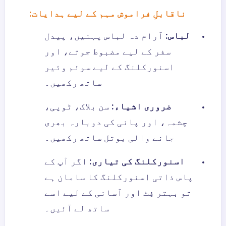
ناقابلِ فراموش مہم کے لیے ہدایات:
لباس:
آرام دہ لباس پہنیں، پیدل
سفر کے لیے مضبوط جوتے، اور
اسنورکلنگ کے لیے سوئم وئیر
ساتھ رکھیں۔
ضروری اشیاء:
سن بلاک، ٹوپی،
چشمہ، اور پانی کی دوبارہ بھری
جانے والی بوتل ساتھ رکھیں۔
اسنورکلنگ کی تیاری:
اگر آپ کے
پاس ذاتی اسنورکلنگ کا سامان ہے
تو بہتر فِٹ اور آسانی کے لیے اسے
ساتھ لے آئیں۔