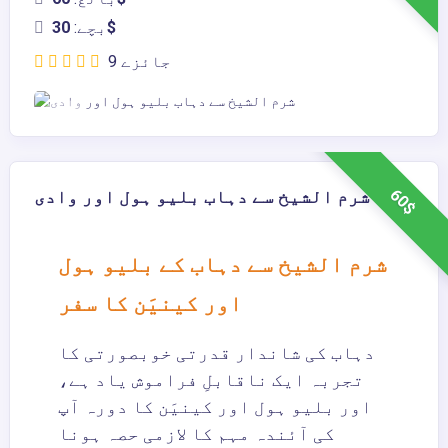
30$
بچے:
9 جائزے
60$
شرم الشیخ سے دہاب بلیو ہول اور وادی
شرم الشیخ سے دہاب کے بلیو ہول
اور کینیَن کا سفر
دہاب کی شاندار قدرتی خوبصورتی کا
تجربہ ایک ناقابلِ فراموش یاد ہے،
اور بلیو ہول اور کینیَن کا دورہ آپ
کی آئندہ مہم کا لازمی حصہ ہونا