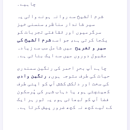
چاہیے۔
شرم الشیخ سے روانہ ہونے والی یہ
سیر شاندار مناظر، سنسنی خیز
سرگرمیوں اور ثقافتی تجربات کو
یکجا کرتی ہے، جو اسے
شرم الشیخ کی
سیر و تفریح
میں شامل سب سے زیادہ
مقبول دوروں میں سے ایک بناتی ہے۔
چاہے آپ بحرِ احمر کی رنگین سمندری
حیات کی طرف متوجہ ہوں،
رنگین وادی
کی سخت اور دلکش کشش آپ کو اپنی طرف
کھینچتی ہو، یا دہاب شہر کی پُرسکون
فضا آپ کو لبھاتی ہو، یہ ٹور ہر ایک
کے لیے کچھ نہ کچھ ضرور پیش کرتا ہے۔