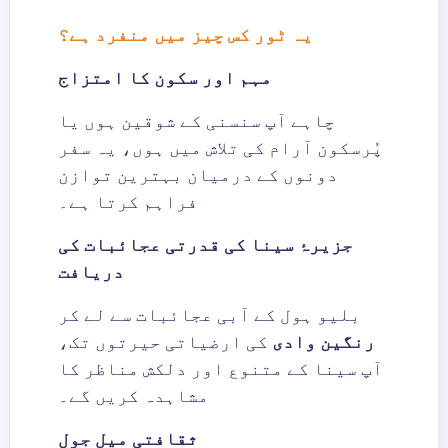
یہ ٹور کس چیز میں منفرد ہے؟
مہم اور سکون کا امتزاج
چاہے آپ سنسنی کے شوقین ہوں یا
پُرسکون آرام کی تلاش میں ہوں، یہ سفر
دونوں کے درمیان بہترین توازن
فراہم کرتا ہے۔
جزیرۂ سینا کی قدرتی عجائبات کی
دریافت
بلیو ہول کے آبی عجائبات سے لے کر
رنگین وادی
کی ارضیاتی حیرتوں تک،
آپ سینا کے متنوع اور دلکش مناظر کا
مشاہدہ کریں گے۔
ثقافتی میل جول