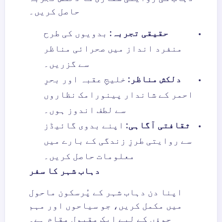
حاصل کریں۔
حقیقی تجربہ:
بدویوں کی طرح
منفرد انداز میں صحرائی مناظر
سے گزریں۔
دلکش مناظر:
خلیجِ عقبہ اور بحرِ
احمر کے شاندار پینورامک نظاروں
سے لطف اندوز ہوں۔
ثقافتی آگاہی:
اپنے بدوی گائیڈز
سے روایتی طرزِ زندگی کے بارے میں
معلومات حاصل کریں۔
دہاب شہر کا سفر
اپنا دن دہاب شہر کے پُرسکون ماحول
میں مکمل کریں، جو سیاحوں اور مہم
جوؤں کے لیے ایک مقبول مقام ہے۔