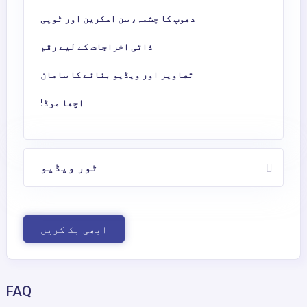
دھوپ کا چشمہ، سن اسکرین اور ٹوپی
ذاتی اخراجات کے لیے رقم
تصاویر اور ویڈیو بنانے کا سامان
اچھا موڈ!
ٹور ویڈیو
ابھی بک کریں
FAQ