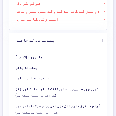
فوٹو کولڈ
دوپہر کے کھانے کے وقت میں مشروبات
اسنارکل کا سامان
اپنے ساتھ لے جائیں
پاسپورٹ (لازمی!)
پینے کا پانی
سوئم سوٹ اور تولیے
کورل چپل/سلیپر، اسنورکلنگ کے لیے ماسک اور فِنز
(کرائے پر لینا ممکن ہے)
آرام دہ کپڑے اور نان سلِپ اسپورٹس جوتے
(وادی میں
کورل پر چلنا ہو سکتا ہے)