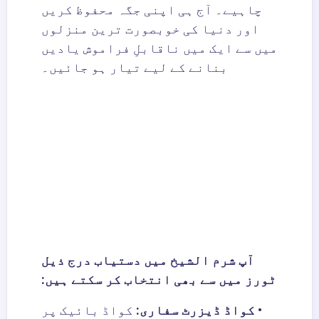
چاہیے۔ آج ہی اپنی جگہ محفوظ کریں
اور دنیا کی خوبصورت ترین منزلوں
میں سے ایک میں ناقابلِ فراموش یادیں
بنانے کے لیے تیار ہو جائیں۔
آپ شرم الشیخ میں دستیاب درج ذیل
ٹورز میں سے بھی انتخاب کر سکتے ہیں:
•
کواڈ ڈیزرٹ سفاری
:
کواڈ بائیک پر