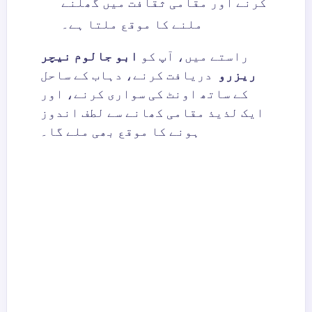
کرنے اور مقامی ثقافت میں گھلنے
ملنے کا موقع ملتا ہے۔
راستے میں، آپ کو
ا
بو جالوم نیچر
ریزرو
دریافت کرنے، دہاب کے ساحل
کے ساتھ اونٹ کی سواری کرنے، اور
ایک لذیذ مقامی کھانے سے لطف اندوز
ہونے کا موقع بھی ملے گا۔