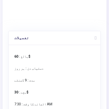
تفصیلات
60$
بالغ :
دستیاب دن :
ہر روز
مدت :
9 گھنٹے
30$
بچے :
7:30 AM
اٹھانے کا وقت :