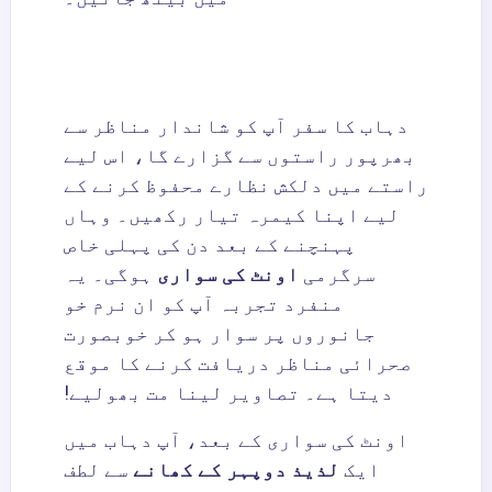
دہاب کا سفر آپ کو شاندار مناظر سے
بھرپور راستوں سے گزارے گا، اس لیے
راستے میں دلکش نظارے محفوظ کرنے کے
لیے اپنا کیمرہ تیار رکھیں۔ وہاں
پہنچنے کے بعد دن کی پہلی خاص
سرگرمی
اونٹ کی سواری
ہوگی۔ یہ
منفرد تجربہ آپ کو ان نرم خو
جانوروں پر سوار ہو کر خوبصورت
صحرائی مناظر دریافت کرنے کا موقع
دیتا ہے۔ تصاویر لینا مت بھولیے!
اونٹ کی سواری کے بعد، آپ دہاب میں
ایک
لذیذ دوپہر کے کھانے
سے لطف