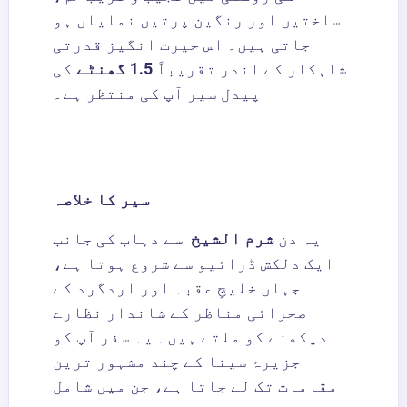
ساختیں اور رنگین پرتیں نمایاں ہو
جاتی ہیں۔ اس حیرت انگیز قدرتی
شاہکار کے اندر تقریباً
1.5 گھنٹے
کی
پیدل سیر آپ کی منتظر ہے۔
سیر کا خلاصہ
یہ دن
شرم الشیخ
سے دہاب کی جانب
ایک دلکش ڈرائیو سے شروع ہوتا ہے،
جہاں خلیجِ عقبہ اور اردگرد کے
صحرائی مناظر کے شاندار نظارے
دیکھنے کو ملتے ہیں۔ یہ سفر آپ کو
جزیرۂ سینا کے چند مشہور ترین
مقامات تک لے جاتا ہے، جن میں شامل