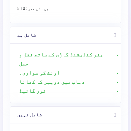
بچے کی عمر :
5:10
شامل ہے
ایئر کنڈیشنڈ گاڑی کے ساتھ نقل و
حمل
اونٹ کی سواری۔
دہاب میں دوپہر کا کھانا
ٹور گائیڈ
شامل نہیں