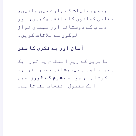
بدوی روایات کے بارے میں جانیں،
مقامی کھانوں کا ذائقہ چکھیں، اور
دہاب کے دوستانہ اور مہمان نواز
لوگوں سے ملاقات کریں۔
آسان اور بے فکری کا سفر
ماہرین کے زیرِ انتظام یہ ٹور ایک
ہموار اور بے پریشانی تجربہ فراہم
کرتا ہے، جو اسے
شرم کے ٹورز
میں
ایک مقبول انتخاب بناتا ہے۔