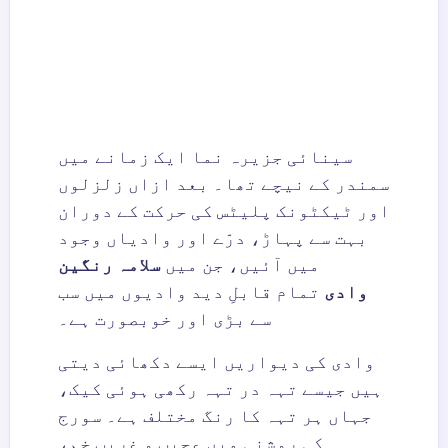
سینائی جزیرہ نما ایک زمانے میں
سمندر کے نیچے تھا۔ بعد ازاں زلزلوں
اور ٹیکٹونک پلیٹس کی حرکت کے دوران
بہت سے پہاڑ، درّے اور وادیاں وجود
میں آئیں، جن میں
سلامہ رنگین
وادی
تمام قابلِ دید وادیوں میں سب
سے بڑی اور خوبصورت ہے۔
وادی کی دیواریں ایسے دکھائی دیتی
ہیں جیسے تہہ در تہہ رکھی ہوئی کیک،
جہاں ہر تہہ کا رنگ مختلف ہے۔ سورج
کی روشنی میں عجیب و غریب خم،