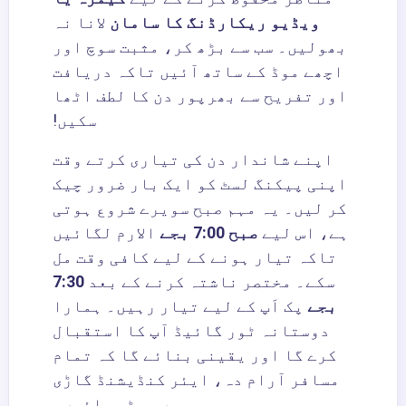
ویڈیو ریکارڈنگ کا سامان
لانا نہ
بھولیں۔ سب سے بڑھ کر، مثبت سوچ اور
اچھے موڈ کے ساتھ آئیں تاکہ دریافت
اور تفریح سے بھرپور دن کا لطف اٹھا
سکیں!
اپنے شاندار دن کی تیاری کرتے وقت
اپنی پیکنگ لسٹ کو ایک بار ضرور چیک
کر لیں۔ یہ مہم صبح سویرے شروع ہوتی
ہے، اس لیے
صبح 7:00 بجے
الارم لگائیں
تاکہ تیار ہونے کے لیے کافی وقت مل
سکے۔ مختصر ناشتہ کرنے کے بعد
7:30
بجے
پک اَپ کے لیے تیار رہیں۔ ہمارا
دوستانہ ٹور گائیڈ آپ کا استقبال
کرے گا اور یقینی بنائے گا کہ تمام
مسافر آرام دہ، ایئر کنڈیشنڈ گاڑی
میں بیٹھ جائیں۔