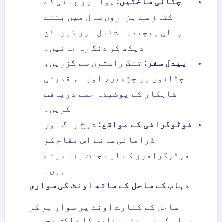
چٹانی ساختیں:
ہوا اور پانی کے
کٹاؤ سے ہزاروں سال میں بننے
والی پیچیدہ اشکال اور ڈیزائن
دیکھ کر دنگ رہ جائیں۔
پیدل سفر:
تنگ راستوں سے گزریں،
چٹانوں پر چڑھیں، اور اس قدرتی
شاہکار کے پوشیدہ حصے دریافت
کریں۔
فوٹوگرافی کے مواقع:
شوخ رنگ اور
ڈرامائی سائے اس مقام کو
فوٹوگرافرز کے لیے جنت بنا دیتے
ہیں۔
دہاب کے ساحل کے ساتھ اونٹ کی سواری
ساحل کے کنارے اونٹ پر سوار ہو کر
دہاب کی روایتی سفاری کا دلکش تجربہ