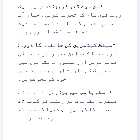
•
سن سیٹ ڈنر کروز
:
کشتی پر ایک
رومانوی شام کا تجربہ کریں، جہاں آپ
غروبِ آفتاب کے نظارے کے ساتھ لذیذ
کھانے سے لطف اندوز ہوں۔
•
سینٹ کیتھرین کی خانقاہ کا دورہ
:
کوہِ سینا کے دامن میں واقع دنیا کی
قدیم ترین اور مشہور خانقاہوں میں
سے ایک کی تاریخ اور روحانیت میں
خود کو محو کریں۔
•
اسکوبا سب میرین
:
بحیرۂ احمر کے
بہترین مقامات پر رہنمائی کے ساتھ
غوطہ لگا کر زیرِ آب دنیا کے سحر کو
دریافت کریں۔