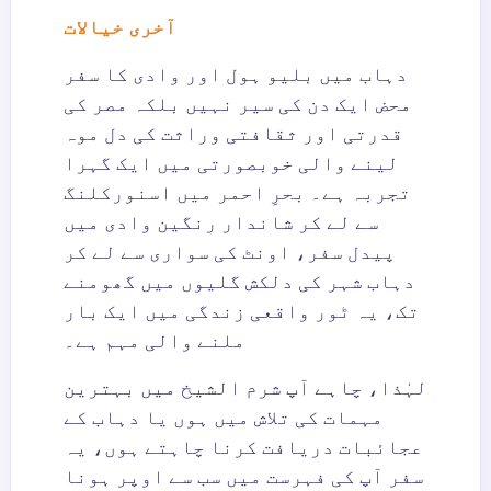
آخری خیالات
دہاب میں بلیو ہول اور وادی کا سفر
محض ایک دن کی سیر نہیں بلکہ مصر کی
قدرتی اور ثقافتی وراثت کی دل موہ
لینے والی خوبصورتی میں ایک گہرا
تجربہ ہے۔ بحرِ احمر میں اسنورکلنگ
سے لے کر شاندار رنگین وادی میں
پیدل سفر، اونٹ کی سواری سے لے کر
دہاب شہر کی دلکش گلیوں میں گھومنے
تک، یہ ٹور واقعی زندگی میں ایک بار
ملنے والی مہم ہے۔
لہٰذا، چاہے آپ شرم الشیخ میں بہترین
مہمات کی تلاش میں ہوں یا دہاب کے
عجائبات دریافت کرنا چاہتے ہوں، یہ
سفر آپ کی فہرست میں سب سے اوپر ہونا