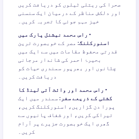
صحرا کی ریتلی ٹیلوں کو دریافت کریں
اور دلکش مناظر کے درمیان ایک سنسنی
خیز مہم جوئی کا تجربہ کریں۔
•
راس محمد نیشنل پارک میں
اسنورکلنگ
:
مصر کے خوبصورت ترین
قدرتی محفوظ مقامات میں سے ایک میں
بحیرۂ احمر کی شاندار مرجانی
چٹانوں اور بھرپور سمندری حیات کو
دریافت کریں۔
•
راس محمد اور وائٹ آئی لینڈ کا
کشتی کے ذریعے سف
ر:
سمندر میں ایک
پورا دن گزاریں، اسنورکلنگ کریں،
تیراکی کریں، اور شفاف پانیوں سے
گھری ایک خوبصورت جزیرے پر آرام
کریں۔