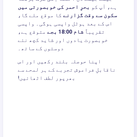
ہے، آپ کو
بحرِ احمر کی خوبصورتی میں
سکون سے وقت گزارنے
کا موقع ملے گا،
اس کے بعد ہوٹل واپسی ہوگی۔ واپسی
تقریباً
شام 18:00 بجے
متوقع ہے،
خوبصورت یادوں اور شاید کچھ نئے
دوستوں کے ساتھ۔
اپنا حوصلہ بلند رکھیں اور اس
ناقابلِ فراموش تجربے کے ہر لمحے سے
بھرپور لطف اٹھائیں!