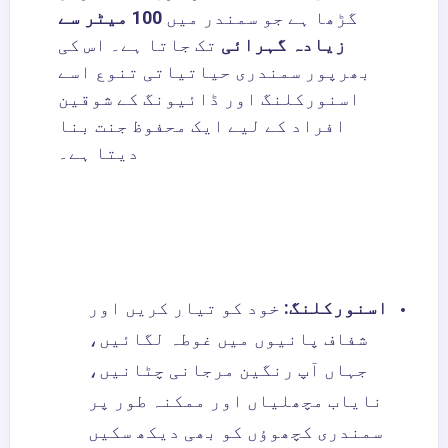
گڑھا ہے جو سمندر میں
100 میٹر سے
زیادہ گہرائی
تک جاتا ہے۔ اس کی
بھرپور سمندری حیاتیاتی تنوع اسے
اسنورکلنگ اور ڈائیونگ کے شوقین
افراد کے لیے ایک محفوظ جنت بنا
دیتا ہے۔
اسنورکلنگ:
خود کو تیار کریں اور
شفاف پانیوں میں غوطہ لگائیں،
جہاں آپ رنگین مرجانی چٹانیں،
نایاب مچھلیاں اور ممکنہ طور پر
سمندری کچھوؤں کو بھی دیکھ سکیں