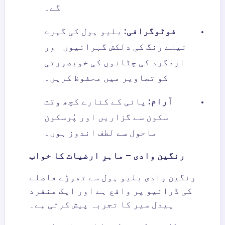
گے۔
فوٹوگرافی:
بلیو ہول کی گہرے
نیلے رنگ کی دلکش گہرائیوں اور
اردگرد کی چٹانوں کی خوبصورتی
کو تصاویر میں محفوظ کریں۔
آرام:
پانی کے کنارے کچھ وقت
سکون سے گزاریں اور پُرسکون
ماحول سے لطف اندوز ہوں۔
رنگین وادی – ماہرِ ارضیات کا خواب
رنگین وادی بلیو ہول سے تھوڑے فاصلے
کی ڈرائیو پر واقع ہے اور ایک منفرد
پیدل سیر کا تجربہ پیش کرتی ہے۔