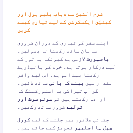
شرم الشیخ سے دہاب بلیو ہول اور
کینیَن ایکسکرشن کے لیے تیاری کیسے
کریں
اپنے سفر کی تیاری کے دوران ضروری
سامان ساتھ رکھنا نہ بھولیں۔
پاسپورٹ
لازمی ہے کیونکہ یہ ٹور کے
لیے درکار ہوتا ہے۔ خود کو ہائیڈریٹ
رکھنا بہت اہم ہے، اس لیے وافر
مقدار میں
پینے کا پانی
ساتھ لائیں۔
اگر آپ تیراکی یا اسنورکلنگ کا
ارادہ رکھتے ہیں تو
سوئم سوٹ اور
تولیے
ضرور ساتھ رکھیں۔
چٹانی علاقوں میں چلنے کے لیے
کورل
چپل یا اسلیپر
تجویز کیے جاتے ہیں۔