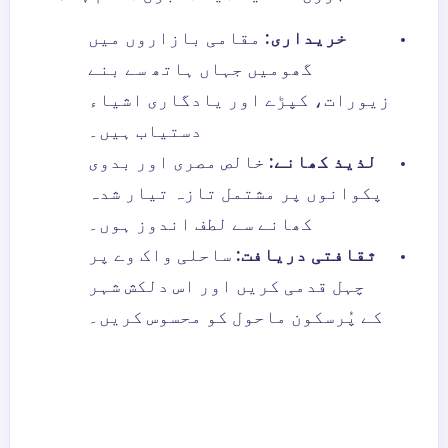
خریداری:
مقامی بازاروں میں
گھومیں جہاں ہاتھ سے بنے
زیورات، کپڑے اور یادگاری اشیاء
دستیاب ہیں۔
لذیذ کھانے:
خالص مصری اور بدوی
پکوانوں پر مشتمل تازہ تیار شدہ
کھانے سے لطف اندوز ہوں۔
ثقافتی دریافت:
ساحلی واک وے پر
چہل قدمی کریں اور اس دلکش شہر
کے پُرسکون ماحول کو محسوس کریں۔