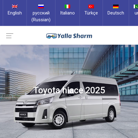
English
русский
Italiano
Türkçe
Deutsch
u
(Russian)
Toyota hiace 2025