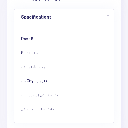
Spacifications
Pax :
8
سامان :
8
مدت :
4 گھنٹے
قاہرہ
سے City :
سے :
اسفنکس ایئرپورٹ
تک :
اسکندریہ سٹی