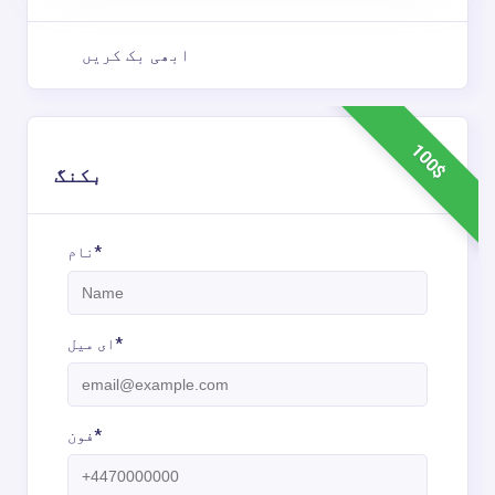
ابھی بک کریں
100$
بکنگ
نام*
ای میل*
فون*