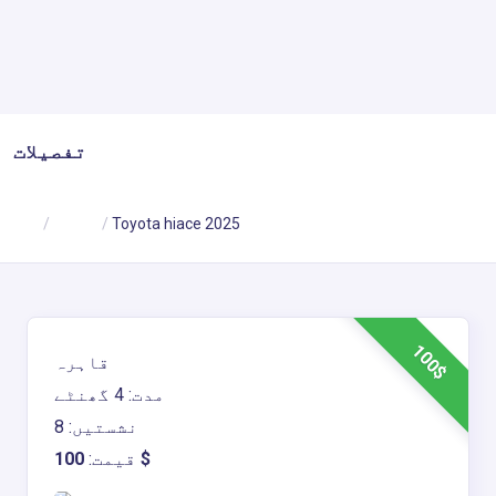
تفصیلات
Toyota hiace 2025
قاہرہ
ہوم
100$
قاہرہ
مدت: 4 گھنٹے
نشستیں: 8
100$
قیمت: