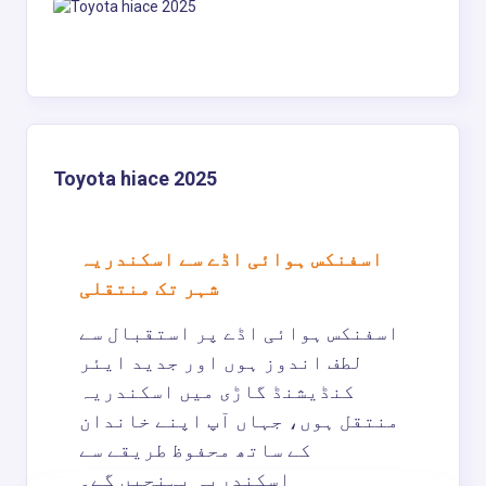
Toyota hiace 2025
اسفنکس ہوائی اڈے سے اسکندریہ
شہر تک منتقلی
اسفنکس ہوائی اڈے پر استقبال سے
لطف اندوز ہوں اور جدید ایئر
کنڈیشنڈ گاڑی میں اسکندریہ
منتقل ہوں، جہاں آپ اپنے خاندان
کے ساتھ محفوظ طریقے سے
اسکندریہ پہنچیں گے۔