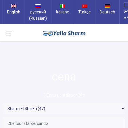
English
русский
Italiano
Türkçe
Deutsch
دو
(Russian)
cena
1
Escursioni disponibile