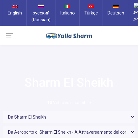
English
русский
Italiano
Türkçe
Deutsch
دو
(Russian)
Sharm El Sheikh
10
Vehicles disponibile