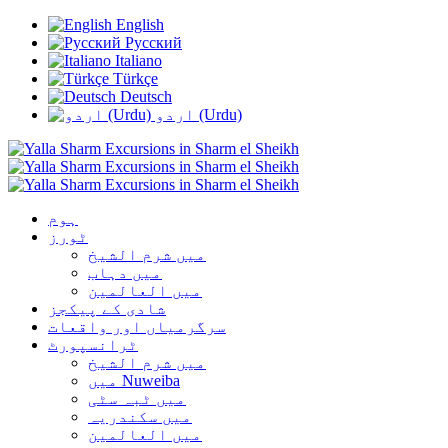
English
Русский
Italiano
Türkçe
Deutsch
اردو (Urdu)
ہوم
ٹورز
میں شرم الشیخ
میں دہاب
میں العالمین
شادی کے پیکجز
سرگرمیاں اور واقعات
ٹرانسپورٹ
میں شرم الشیخ
میں Nuweiba
میں ٹبہ سٹی
میں سکندریہ
میں العالمین