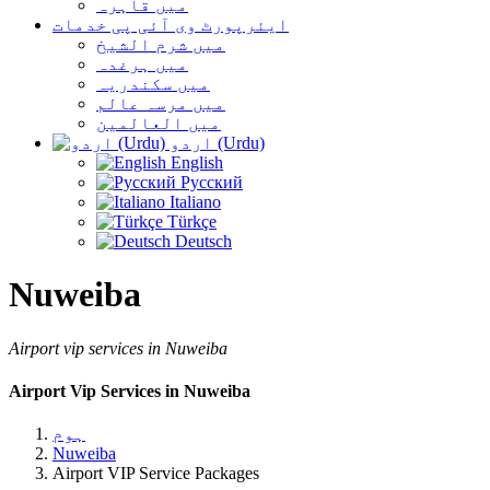
میں قاہرہ
ایئرپورٹ وی آئی پی خدمات
میں شرم الشیخ
میں ہرغدہ
میں سکندریہ
میں مرسہ عالم
میں العالمین
اردو (Urdu)
English
Русский
Italiano
Türkçe
Deutsch
Nuweiba
Airport vip services in Nuweiba
Airport Vip Services in Nuweiba
ہوم
Nuweiba
Airport VIP Service Packages