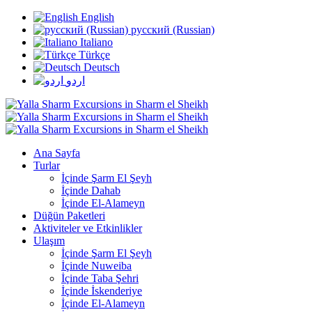
English
русский (Russian)
Italiano
Türkçe
Deutsch
اردو
Ana Sayfa
Turlar
İçinde Şarm El Şeyh
İçinde Dahab
İçinde El-Alameyn
Düğün Paketleri
Aktiviteler ve Etkinlikler
Ulaşım
İçinde Şarm El Şeyh
İçinde Nuweiba
İçinde Taba Şehri
İçinde İskenderiye
İçinde El-Alameyn