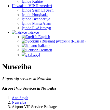
İçinde Kahire
Havaalanı VIP Hizmetleri
İçinde Şarm El Şeyh
İçinde Hurghada
İçinde İskenderiye
İçinde Marsa Alam
İçinde El-Alameyn
Türkçe
English
русский (Russian)
Italiano
Deutsch
اردو
Nuweiba
Airport vip services in Nuweiba
Airport Vip Services in Nuweiba
Ana Sayfa
Nuweiba
Airport VIP Service Packages