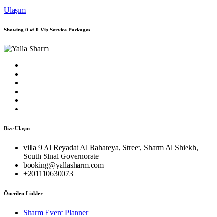
Ulaşım
Showing 0 of 0 Vip Service Packages
Bize Ulaşın
villa 9 Al Reyadat Al Bahareya, Street, Sharm Al Shiekh,
South Sinai Governorate
booking@yallasharm.com
+201110630073
Önerilen Linkler
Sharm Event Planner