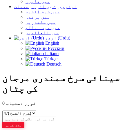
میں قاہرہ
ایئرپورٹ وی آئی پی خدمات
میں شرم الشیخ
میں ہرغدہ
میں سکندریہ
میں مرسہ عالم
میں العالمین
اردو (Urdu)
English
Русский
Italiano
Türkçe
Deutsch
سینائی سرخ سمندری مرجان
کی چٹان
ٹورز دستیاب
0
تلاش کریں