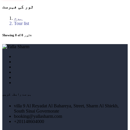
ٹور کی فہرست
ہوم
Tour list
Showing 0 of 0 ٹورs
ہم سے رابطہ کریں
villa 9 Al Reyadat Al Bahareya, Street, Sharm Al Shiekh,
South Sinai Governorate
booking@yallasharm.com
+201148604000