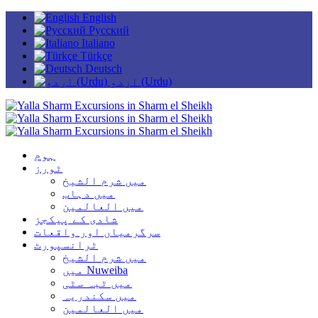
English
Русский
Italiano
Türkçe
Deutsch
اردو (Urdu)
ہوم
ٹورز
میں شرم الشیخ
میں دہاب
میں العالمین
شادی کے پیکجز
سرگرمیاں اور واقعات
ٹرانسپورٹ
میں شرم الشیخ
میں Nuweiba
میں ٹبہ سٹی
میں سکندریہ
میں العالمین