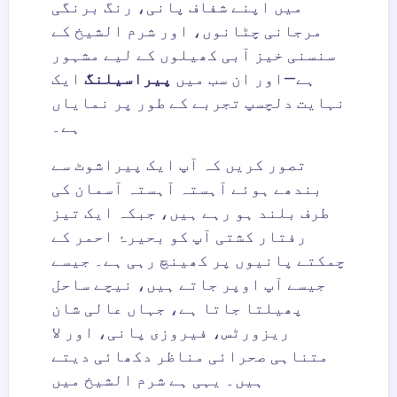
میں اپنے شفاف پانی، رنگ برنگی
مرجانی چٹانوں، اور شرم الشیخ کے
سنسنی خیز آبی کھیلوں کے لیے مشہور
ہے—اور ان سب میں
پیراسیلنگ
ایک
نہایت دلچسپ تجربے کے طور پر نمایاں
ہے۔
تصور کریں کہ آپ ایک پیراشوٹ سے
بندھے ہوئے آہستہ آہستہ آسمان کی
طرف بلند ہو رہے ہیں، جبکہ ایک تیز
رفتار کشتی آپ کو بحیرۂ احمر کے
چمکتے پانیوں پر کھینچ رہی ہے۔ جیسے
جیسے آپ اوپر جاتے ہیں، نیچے ساحل
پھیلتا جاتا ہے، جہاں عالی شان
ریزورٹس، فیروزی پانی، اور لا
متناہی صحرائی مناظر دکھائی دیتے
ہیں۔ یہی ہے شرم الشیخ میں