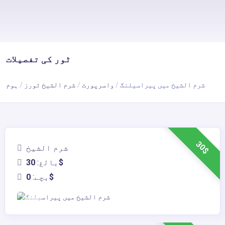
ٹور کی تفصیلات
شرم الشیخ میں پیراسیلنگ
واسرپورٹ
شرم الشیخ ٹورز
ہوم
30$
شرم الشیخ
30$
بالغ:
0$
بچے: