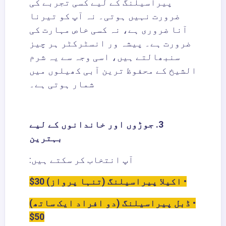
پیراسیلنگ کے لیے کسی تجربے کی
ضرورت نہیں ہوتی۔ نہ آپ کو تیرنا
آنا ضروری ہے، نہ کسی خاص مہارت کی
ضرورت ہے۔ پیشہ ور انسٹرکٹر ہر چیز
سنبھالتے ہیں، اسی وجہ سے یہ شرم
الشیخ کے محفوظ ترین آبی کھیلوں میں
شمار ہوتی ہے۔
3. جوڑوں اور خاندانوں کے لیے
بہترین
آپ انتخاب کر سکتے ہیں:
• اکیلا پیراسیلنگ (تنہا پرواز) 30$
• ڈبل پیراسیلنگ (دو افراد ایک ساتھ)
50$