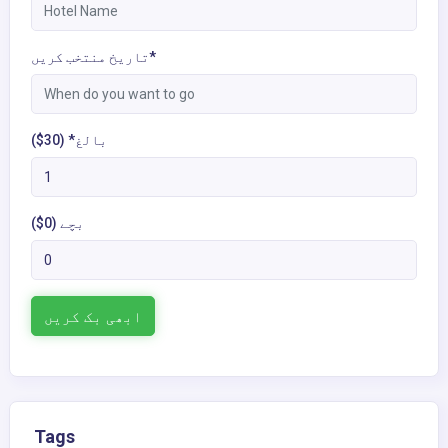
تاریخ منتخب کریں*
بالغ* (30$)
بچے (0$)
ابھی بک کریں
Tags