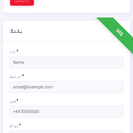
بھیجیں
30$
بکنگ
نام*
ای میل*
فون*
ہوٹل*