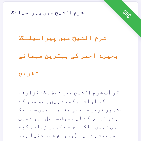
30$
شرم الشیخ میں پیراسیلنگ
شرم الشیخ میں پیراسیلنگ:
بحیرۂ احمر کی بہترین مہماتی
تفریح
اگر آپ شرم الشیخ میں تعطیلات گزارنے
کا ارادہ رکھتے ہیں، جو مصر کے
مشہور ترین ساحلی مقامات میں سے ایک
ہے، تو آپ کے لیے صرف ساحل اور دھوپ
ہی نہیں بلکہ اس سے کہیں زیادہ کچھ
موجود ہے۔ یہ پُررونق شہر دنیا بھر