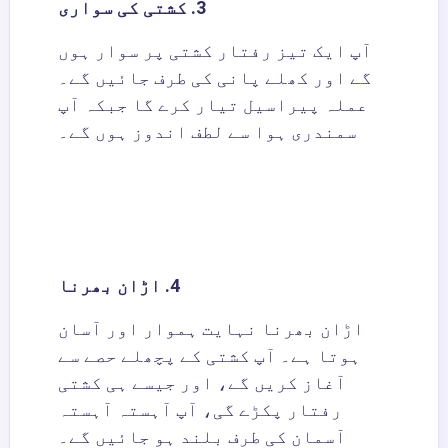
3. کشتی کی سواری
آپ ایک تیز رفتار کشتی پر سوار ہوں
گے اور کھلے پانی کی طرف جائیں گے۔
عملہ پیراسیل تیار کرے گا جبکہ آپ
سمندری ہوا سے لطف اندوز ہوں گے۔
4. اڑان بھرنا
اڑان بھرنا نہایت ہموار اور آسان
ہوتا ہے۔ آپ کشتی کے پچھلے حصے سے
آغاز کریں گے، اور جیسے ہی کشتی
رفتار پکڑے گی، آپ آہستہ آہستہ
آسمان کی طرف بلند ہو جائیں گے۔