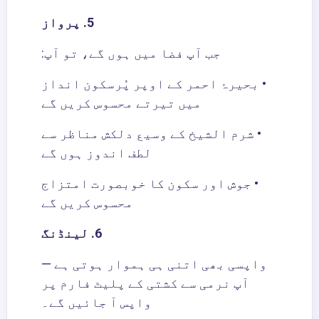
5. پرواز
جب آپ فضا میں ہوں گے، تو آپ:
• بحیرۂ احمر کے اوپر پُرسکون انداز
میں تیرتے محسوس کریں گے
• شرم الشیخ کے وسیع دلکش مناظر سے
لطف اندوز ہوں گے
• جوش اور سکون کا خوبصورت امتزاج
محسوس کریں گے
6. لینڈنگ
واپسی بھی اتنی ہی ہموار ہوتی ہے —
آپ نرمی سے کشتی کے پلیٹ فارم پر
واپس آ جائیں گے۔