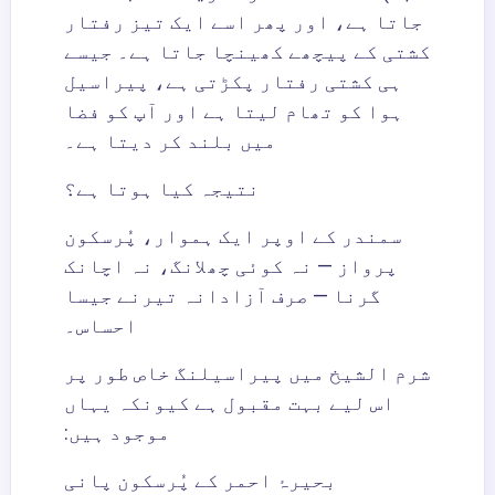
جاتا ہے، اور پھر اسے ایک تیز رفتار
کشتی کے پیچھے کھینچا جاتا ہے۔ جیسے
ہی کشتی رفتار پکڑتی ہے، پیراسیل
ہوا کو تھام لیتا ہے اور آپ کو فضا
میں بلند کر دیتا ہے۔
نتیجہ کیا ہوتا ہے؟
سمندر کے اوپر ایک ہموار، پُرسکون
پرواز — نہ کوئی چھلانگ، نہ اچانک
گرنا — صرف آزادانہ تیرنے جیسا
احساس۔
شرم الشیخ میں پیراسیلنگ خاص طور پر
اس لیے بہت مقبول ہے کیونکہ یہاں
موجود ہیں:
بحیرۂ احمر کے پُرسکون پانی