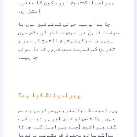
پیراسیلنگ—جوش اور سکون کا منفرد
امتزاج۔
چاہے آپ مہم جوئی کے شوقین ہوں یا
صرف ناقابلِ فراموش مناظر کی تلاش میں
ہوں، یہ سرگرمی شرم الشیخ کی سیر و
تفریح کی فہرست میں ضرور شامل ہونی
چاہیے۔
پیراسیلنگ کیا ہے؟
پیراسیلنگ ایک تفریحی سرگرمی ہے جس
میں ایک شخص کو خاص طور پر تیار کیے
گئے پیراشوٹ (جسے پیراسیل کہا جاتا
ہے) کے ساتھ محفوظ طریقے سے باندھا