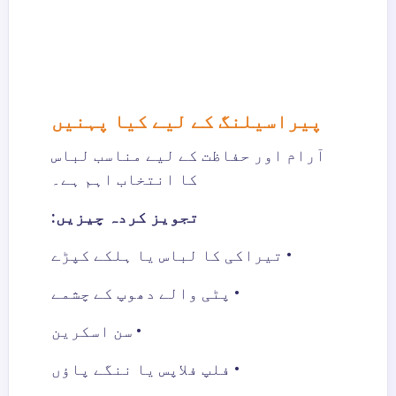
پیراسیلنگ کے لیے کیا پہنیں
آرام اور حفاظت کے لیے مناسب لباس
کا انتخاب اہم ہے۔
تجویز کردہ چیزیں:
• تیراکی کا لباس یا ہلکے کپڑے
• پٹی والے دھوپ کے چشمے
• سن اسکرین
• فلپ فلاپس یا ننگے پاؤں