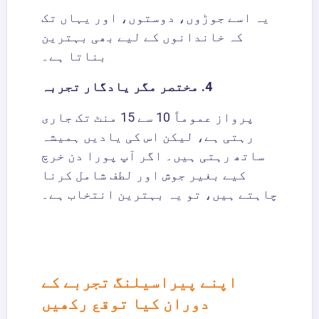
یہ اسے جوڑوں، دوستوں، اور یہاں تک
کہ خاندانوں کے لیے بھی بہترین
بناتا ہے۔
4. مختصر مگر یادگار تجربہ
پرواز عموماً 10 سے 15 منٹ تک جاری
رہتی ہے، لیکن اس کی یادیں ہمیشہ
ساتھ رہتی ہیں۔ اگر آپ پورا دن خرچ
کیے بغیر جوش اور لطف شامل کرنا
چاہتے ہیں، تو یہ بہترین انتخاب ہے۔
اپنے پیراسیلنگ تجربے کے
دوران کیا توقع رکھیں