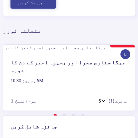
ابھی بک کریں
متعلقہ ٹورز
60$
میگا سفاری صحرا اور بحیرہ احمر کے دن کا
دورہ
10:30 AM
ہر روز
(1) جائزے
شرم الشیخ
جائزہ شامل کریں