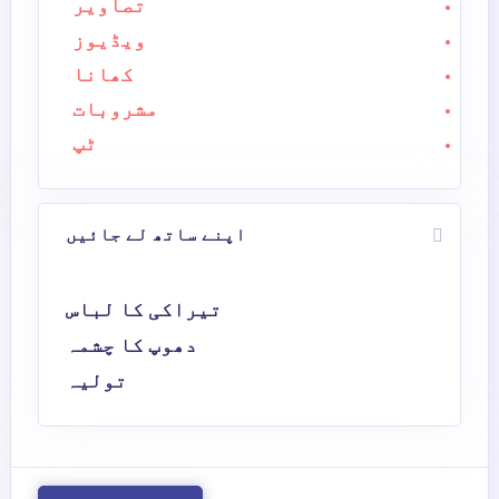
تصاویر
ویڈیوز
کھانا
مشروبات
ٹپ
اپنے ساتھ لے جائیں
تیراکی کا لباس
دھوپ کا چشمہ
تولیہ