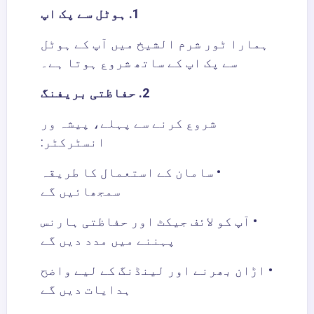
1. ہوٹل سے پک اپ
ہمارا ٹور شرم الشیخ میں آپ کے ہوٹل
سے پک اپ کے ساتھ شروع ہوتا ہے۔
2. حفاظتی بریفنگ
شروع کرنے سے پہلے، پیشہ ور
انسٹرکٹر:
• سامان کے استعمال کا طریقہ
سمجھائیں گے
• آپ کو لائف جیکٹ اور حفاظتی ہارنس
پہننے میں مدد دیں گے
• اڑان بھرنے اور لینڈنگ کے لیے واضح
ہدایات دیں گے