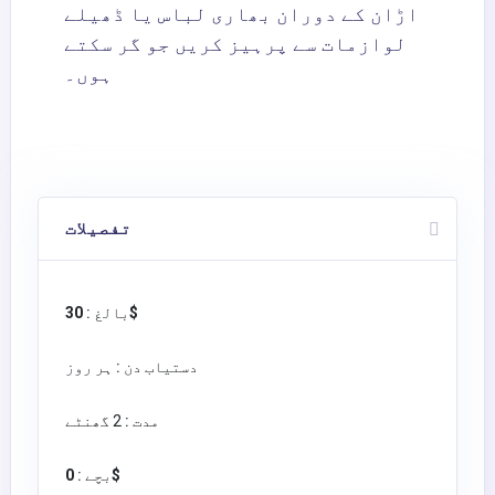
اڑان کے دوران بھاری لباس یا ڈھیلے
لوازمات سے پرہیز کریں جو گر سکتے
ہوں۔
تفصیلات
30$
بالغ :
دستیاب دن :
ہر روز
مدت :
2 گھنٹے
0$
بچے :