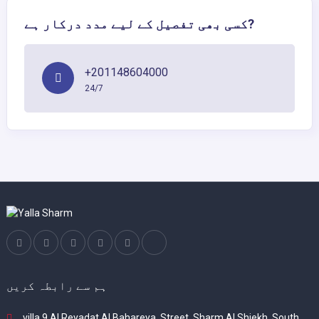
کسی بھی تفصیل کے لیے مدد درکار ہے?
+201148604000
24/7
ہم سے رابطہ کریں
villa 9 Al Reyadat Al Bahareya, Street, Sharm Al Shiekh, South