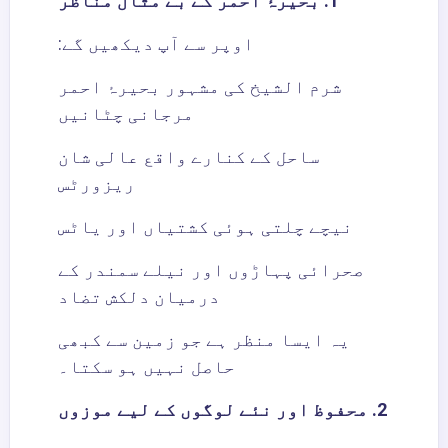
1. بحیرۂ احمر کے بے مثال مناظر
اوپر سے آپ دیکھیں گے:
شرم الشیخ کی مشہور بحیرۂ احمر
مرجانی چٹانیں
ساحل کے کنارے واقع عالی شان
ریزورٹس
نیچے چلتی ہوئی کشتیاں اور یاٹس
صحرائی پہاڑوں اور نیلے سمندر کے
درمیان دلکش تضاد
یہ ایسا منظر ہے جو زمین سے کبھی
حاصل نہیں ہو سکتا۔
2. محفوظ اور نئے لوگوں کے لیے موزوں