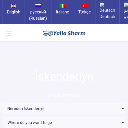
English
русский
Italiano
Türkçe
Deutsch
دو
(Russian)
İskenderiye
2
Vehicles mevcut