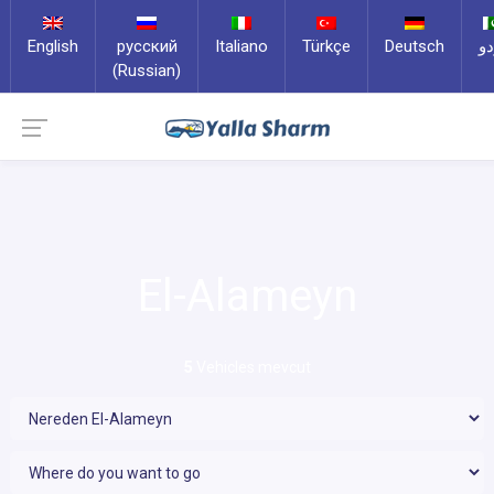
English
русский
Italiano
Türkçe
Deutsch
دو
(Russian)
El-Alameyn
5
Vehicles mevcut