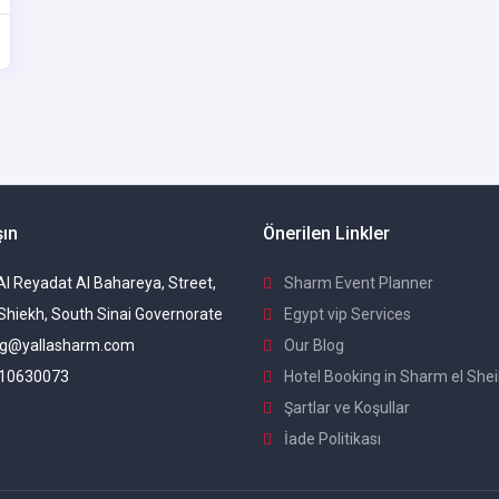
şın
Önerilen Linkler
 Al Reyadat Al Bahareya, Street,
Sharm Event Planner
Shiekh, South Sinai Governorate
Egypt vip Services
g@yallasharm.com
Our Blog
10630073
Hotel Booking in Sharm el She
Şartlar ve Koşullar
İade Politikası