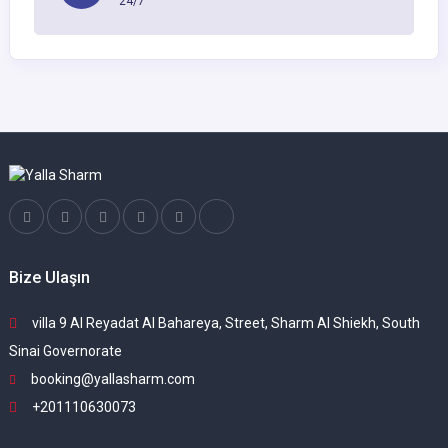
24/7
Bize Ulaşın
villa 9 Al Reyadat Al Bahareya, Street, Sharm Al Shiekh, South
Sinai Governorate
booking@yallasharm.com
+201110630073