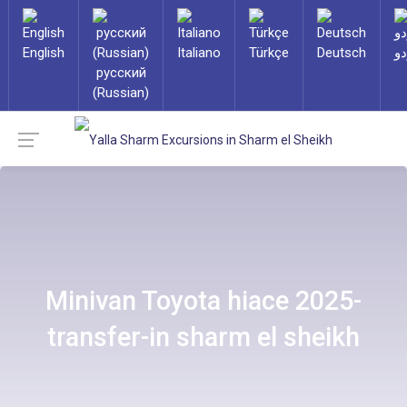
English
Italiano
Türkçe
Deutsch
دو
русский
(Russian)
Minivan Toyota hiace 2025-
transfer-in sharm el sheikh